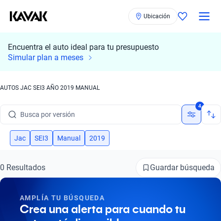
Ubicación
Encuentra el auto ideal para tu presupuesto
Simular plan a meses
Busca por marca
Busca por modelo
AUTOS JAC SEI3 AÑO 2019 MANUAL
Busca por versión
4
Busca por año
Jac
SEI3
Manual
2019
Busca por marca
Guardar búsqueda
0 Resultados
Busca por modelo
Busca por versión
AMPLÍA TU BÚSQUEDA
Crea una alerta para cuando tu
Busca por año