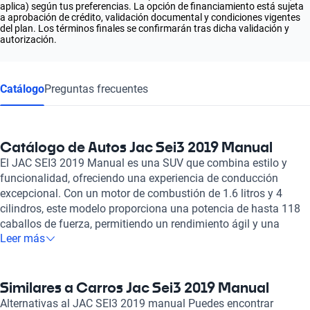
aplica) según tus preferencias. La opción de financiamiento está sujeta
a aprobación de crédito, validación documental y condiciones vigentes
del plan. Los términos finales se confirmarán tras dicha validación y
autorización.
Catálogo
Preguntas frecuentes
Catálogo de Autos Jac Sei3 2019 Manual
El JAC SEI3 2019 Manual es una SUV que combina estilo y
funcionalidad, ofreciendo una experiencia de conducción
excepcional. Con un motor de combustión de 1.6 litros y 4
cilindros, este modelo proporciona una potencia de hasta 118
caballos de fuerza, permitiendo un rendimiento ágil y una
Leer más
velocidad máxima de 180 km/h. Su diseño elegante se
complementa con un techo solar que no solo agrega un toque
de sofisticación, sino que también permite disfrutar de un
interior luminoso y ventilado. La comodidad de los pasajeros
Similares a Carros Jac Sei3 2019 Manual
es una prioridad en el JAC SEI3 2019, con capacidad para
Alternativas al JAC SEI3 2019 manual Puedes encontrar