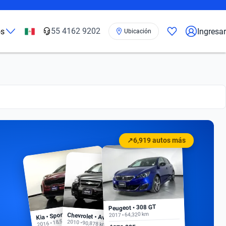
55 4162 9202
os
Ingresar
Ubicación
↗
6,919 autos más
Peugeot • 308 GT
Kia • Sportage EX
2017 • 64,320 km
Chevrolet • Aveo
2016 • 18,500 km
2010 • 90,878 km