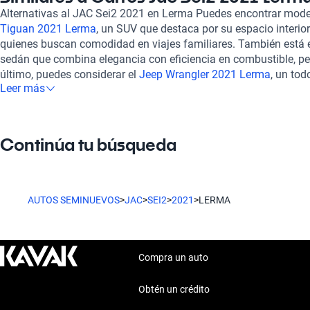
integración móvil, compatible con Apple CarPlay y Android Aut
Alternativas al JAC Sei2 2021 en Lerma Puedes encontrar mod
conectado mientras conduces. En Kavak, los vehículos, como e
Tiguan 2021 Lerma
, un SUV que destaca por su espacio interior
exhaustivas inspecciones en más de 240 puntos, asegurando q
quienes buscan comodidad en viajes familiares. También está 
óptimas condiciones mecánicas y estéticas. Ofrecemos opciones
sedán que combina elegancia con eficiencia en combustible, perf
adaptadas a tus necesidades y la comodidad de una experienci
último, puedes considerar el
Jeep Wrangler 2021 Lerma
, un tod
puedes contar con nuestro soporte postventa y la opción de con
Leer más
experiencia única para los amantes de la aventura y la exploració
brindando tranquilidad y protección para tu inversión. Optar po
elegir seguridad, calidad y un servicio excepcional.
Continúa tu búsqueda
AUTOS SEMINUEVOS
>
JAC
>
SEI2
>
2021
>
LERMA
Compra un auto
Obtén un crédito