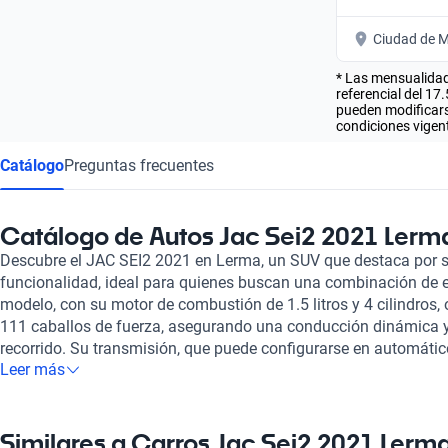
Ciudad de M
* Las mensualidad
referencial del 17
pueden modificarse
condiciones vigent
Catálogo
Preguntas frecuentes
Catálogo de Autos Jac Sei2 2021 Lerm
Descubre el JAC SEI2 2021 en Lerma, un SUV que destaca por 
funcionalidad, ideal para quienes buscan una combinación de es
modelo, con su motor de combustión de 1.5 litros y 4 cilindros
111 caballos de fuerza, asegurando una conducción dinámica y 
recorrido. Su transmisión, que puede configurarse en automáti
Leer más
flexibilidad y confort en la experiencia de manejo. Con una cap
JAC SEI2 2021 es perfecto para familias o grupos de amigos. 
tela que brindan comodidad en trayectos largos. Su diseño incl
enriquece la experiencia de conducción al aire libre. No menos
Similares a Carros Jac Sei2 2021 Lerm