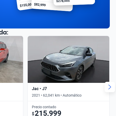
$278,005
$155,000
$82,999
da:
Jac • J7
2021 • 62,041 km • Automático
Precio contado
215,999
$