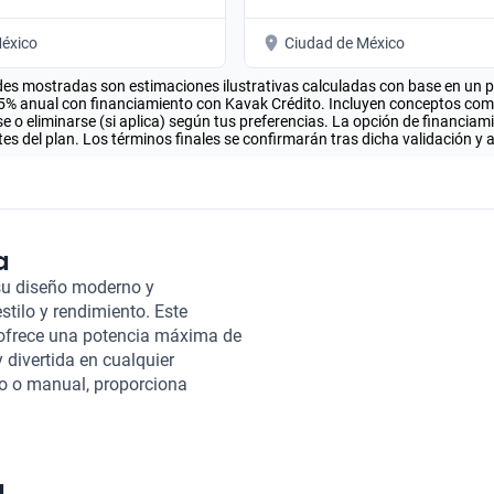
éxico
Ciudad de México
es mostradas son estimaciones ilustrativas calculadas con base en un pla
.5% anual con financiamiento con Kavak Crédito. Incluyen conceptos como 
 o eliminarse (si aplica) según tus preferencias. La opción de financiam
es del plan. Los términos finales se confirmarán tras dicha validación y 
a
su diseño moderno y
tilo y rendimiento. Este
, ofrece una potencia máxima de
divertida en cualquier
co o manual, proporciona
acidad para cinco pasajeros, el
Además, cuenta con asientos de
uye un techo corredizo que
 importante es su sistema de
a