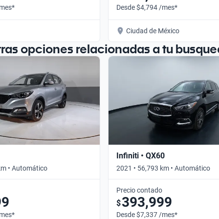
/mes*
Desde $4,794 /mes*
Ciudad de México
tras opciones relacionadas a tu busque
Infiniti • QX60
km • Automático
2021 • 56,793 km • Automático
Precio contado
99
393,999
$
/mes*
Desde $7,337 /mes*