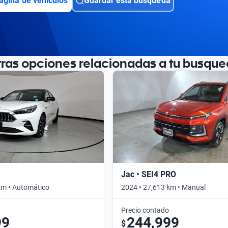
ágina de vehículos
Guardar esta búsqueda
tras opciones relacionadas a tu busque
Jac • SEI4 PRO
km • Automático
2024 • 27,613 km • Manual
Precio contado
99
244,999
$