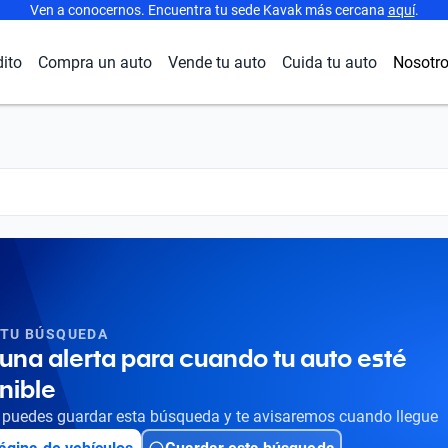
Ven a conocernos. Encuentra tu sede Kavak más cercana
aquí
.
dito
Compra un auto
Vende tu auto
Cuida tu auto
Nosotr
 TU BÚSQUEDA
una alerta para cuando tu auto esté
nible
puedes guardar esta búsqueda y te avisaremos cuando llegue