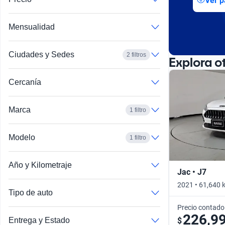
Ver p
Busca por año
Mensualidad
Ciudades y Sedes
2 filtros
Explora o
Cercanía
Marca
1 filtro
Modelo
1 filtro
Año y Kilometraje
Jac • J7
2021 • 61,640 
Tipo de auto
Precio contado
226,9
$
Entrega y Estado