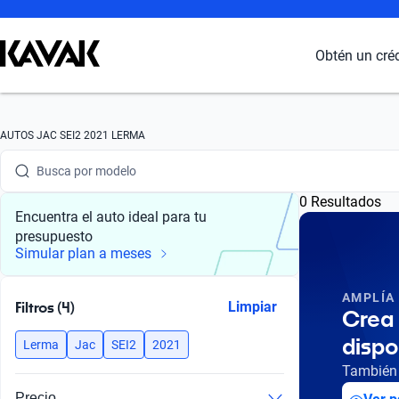
Obtén un cré
Busca por marca
AUTOS JAC SEI2 2021 LERMA
Busca por modelo
0 Resultados
Busca por versión
Encuentra el auto ideal para tu
presupuesto
Busca por año
Simular plan a meses
Busca por marca
AMPLÍA
Filtros (4)
Limpiar
Crea 
Busca por modelo
dispo
Lerma
Jac
SEI2
2021
Busca por versión
También 
Precio