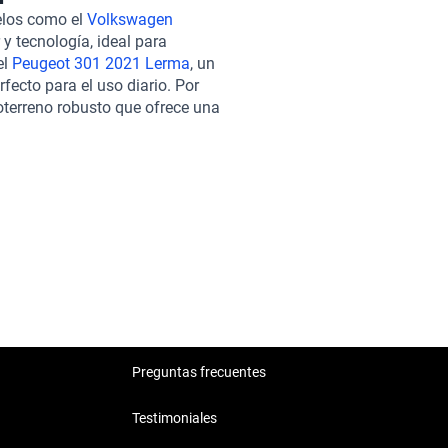
o, que permite mantenerte
elos como el
Volkswagen
l JAC SEI2 2021, pasan por
 y tecnología, ideal para
ue cada automóvil esté en
el
Peugeot 301 2021 Lerma
, un
 de financiamiento flexibles,
ecto para el uso diario. Por
a 100% en línea. Además,
oterreno robusto que ofrece una
tratar una garantía extendida,
n al aire libre.
r el JAC SEI2 2021 en Kavak es
Preguntas frecuentes
Testimoniales