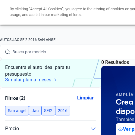
By clicking “Accept All Cookies”, you agree to the storing of cookies on yo
usage, and assist in our marketing efforts.
Busca por marca
AUTOS JAC SEI2 2016 SAN ANGEL
Busca por modelo
0 Resultados
Busca por versión
Encuentra el auto ideal para tu
presupuesto
Busca por año
Simular plan a meses
Busca por marca
AMPLÍA
Filtros (2)
Limpiar
Crea 
Busca por modelo
dispo
San angel
Jac
SEI2
2016
Busca por versión
También 
Precio
Ver p
Busca por año