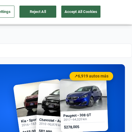
ttings
Reject All
Accept All Cookies
a tu auto
Nosotros
Ingresar
Ubicación
↗
6,919 autos más
Peugeot • 308 GT
Kia • Sportage EX
2017 • 64,320 km
Chevrolet • Aveo
2016 • 18,500 km
2010 • 90,878 km
$278,005
$155,000
$82,999