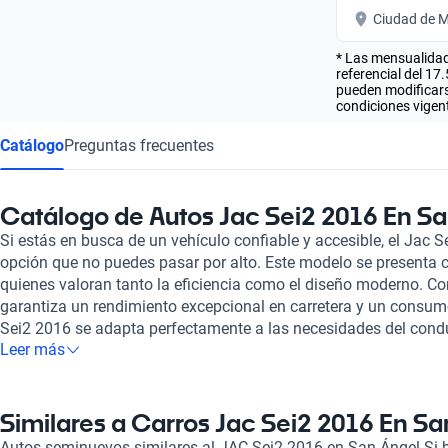
Ciudad de M
* Las mensualidad
referencial del 17
pueden modificarse
condiciones vigent
Catálogo
Preguntas frecuentes
Catálogo de Autos Jac Sei2 2016 En S
Si estás en busca de un vehículo confiable y accesible, el Jac 
opción que no puedes pasar por alto. Este modelo se presenta 
quienes valoran tanto la eficiencia como el diseño moderno. Co
garantiza un rendimiento excepcional en carretera y un consum
Sei2 2016 se adapta perfectamente a las necesidades del con
Leer más
atractivo diseño exterior, el Jac Sei2 2016 ofrece un interior e
viajes en familia o con amigos. Su tecnología de entretenimie
la experiencia de manejo, haciendo de cada trayecto un moment
modelo destaca por su relación calidad-precio, lo que lo hace a
Similares a Carros Jac Sei2 2016 En Sa
nos comprometemos a brindarte una experiencia de compra co
Autos seminuevos similares al JAC Sei2 2016 en San Ángel Si