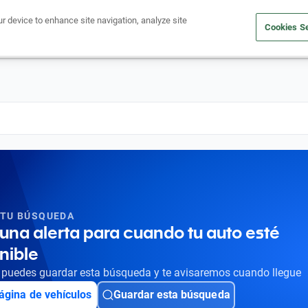
ur device to enhance site navigation, analyze site
Cookies Se
Obtén un crédito
Compra un auto
Vende tu auto
Cuid
 TU BÚSQUEDA
una alerta para cuando tu auto esté
nible
puedes guardar esta búsqueda y te avisaremos cuando llegue
ágina de vehículos
Guardar esta búsqueda