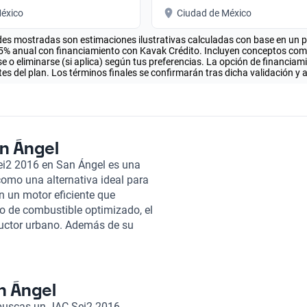
éxico
Ciudad de México
es mostradas son estimaciones ilustrativas calculadas con base en un pla
.5% anual con financiamiento con Kavak Crédito. Incluyen conceptos como 
 o eliminarse (si aplica) según tus preferencias. La opción de financiam
es del plan. Los términos finales se confirmarán tras dicha validación y 
an Ángel
Sei2 2016 en San Ángel es una
como una alternativa ideal para
n un motor eficiente que
o de combustible optimizado, el
ductor urbano. Además de su
spacioso y cómodo, ideal para
nto y conectividad complementa
o placentero. Sin duda, este
ccesible para todos. En Kavak,
n Ángel
mpletamente en línea,
 buscas un JAC Sei2 2016