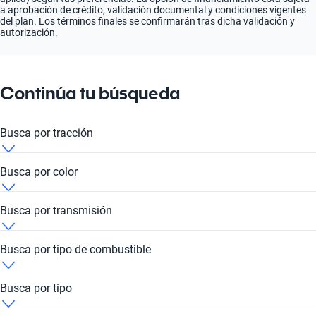
a aprobación de crédito, validación documental y condiciones vigentes
del plan. Los términos finales se confirmarán tras dicha validación y
autorización.
Continúa tu búsqueda
Busca por tracción
Jac Ciudad de México 4x2
Busca por color
Jac Ciudad de México 4x4
Jac Ciudad de México Amarillo
Busca por transmisión
Jac Ciudad de México Azul
Jac Ciudad de México Automático
Busca por tipo de combustible
Jac Ciudad de México Blanco
Jac Ciudad de México Manual
Jac Ciudad de México Diesel
Busca por tipo