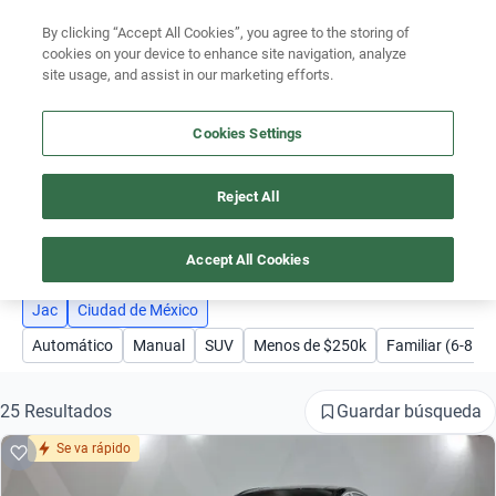
By clicking “Accept All Cookies”, you agree to the storing of
Ubicación
cookies on your device to enhance site navigation, analyze
site usage, and assist in our marketing efforts.
Encuentra el auto ideal para tu presupuesto
Busca por marca
Simular plan a meses
Cookies Settings
Busca por modelo
Reject All
AUTOS JAC EN CIUDAD DE MÉXICO
Busca por versión
2
Busca por año
Accept All Cookies
Busca por marca
Jac
Ciudad de México
Automático
Manual
SUV
Menos de $250k
Familiar (6-8 pa
Busca por modelo
Busca por versión
Guardar búsqueda
25 Resultados
Se va rápido
Busca por año