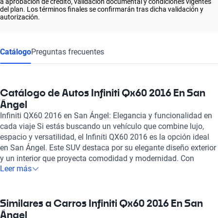
a aprobación de crédito, validación documental y condiciones vigentes
del plan. Los términos finales se confirmarán tras dicha validación y
autorización.
Catálogo
Preguntas frecuentes
Catálogo de Autos Infiniti Qx60 2016 En San
Ángel
Infiniti QX60 2016 en San Ángel: Elegancia y funcionalidad en
cada viaje Si estás buscando un vehículo que combine lujo,
espacio y versatilidad, el Infiniti QX60 2016 es la opción ideal
en San Ángel. Este SUV destaca por su elegante diseño exterior
y un interior que proyecta comodidad y modernidad. Con
Leer más
capacidad para siete pasajeros, es perfecto para familias o
quienes disfrutan de viajar con amigos, sin sacrificar el estilo.
Bajo el capó, el Infiniti QX60 cuenta con un potente motor que
ofrece entre 250 y 265 hp, garantizando un desempeño
Similares a Carros Infiniti Qx60 2016 En San
excepcional en cada trayecto. Su sistema de tracción y
Ángel