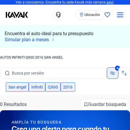
Ven a conocernos. Encuentra tu sede Kavak más cercana
aquí
.
Ubicación
Encuentra el auto ideal para tu presupuesto
Simular plan a meses
Busca por marca
AUTOS INFINITI QX60 2016 SAN ANGEL
Busca por modelo
4
Busca por versión
Busca por año
San angel
Infiniti
QX60
2016
Busca por marca
Guardar búsqueda
0 Resultados
Busca por modelo
AMPLÍA TU BÚSQUEDA
Busca por versión
Crea una alerta para cuando tu