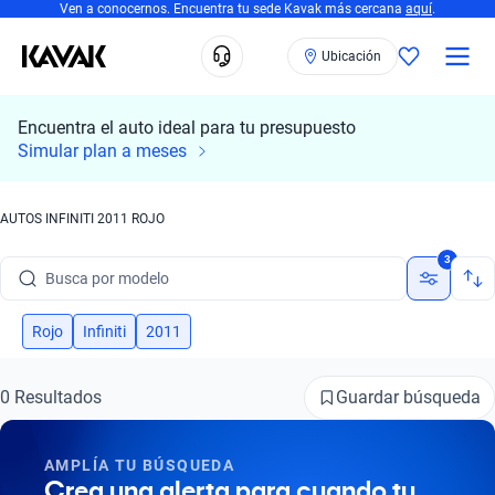
Ven a conocernos. Encuentra tu sede Kavak más cercana
aquí
.
Ubicación
Encuentra el auto ideal para tu presupuesto
Simular plan a meses
AUTOS INFINITI 2011 ROJO
Busca por marca
3
Busca por modelo
Busca por versión
Rojo
Infiniti
2011
Busca por año
Guardar búsqueda
0 Resultados
Busca por marca
AMPLÍA TU BÚSQUEDA
Busca por modelo
Crea una alerta para cuando tu