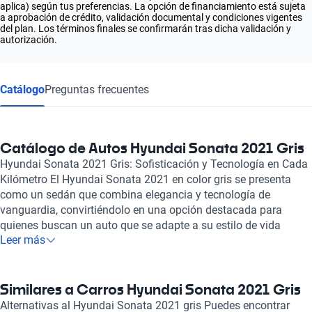
aplica) según tus preferencias. La opción de financiamiento está sujeta
a aprobación de crédito, validación documental y condiciones vigentes
del plan. Los términos finales se confirmarán tras dicha validación y
autorización.
Catálogo
Preguntas frecuentes
Catálogo de Autos Hyundai Sonata 2021 Gris
Hyundai Sonata 2021 Gris: Sofisticación y Tecnología en Cada
Kilómetro El Hyundai Sonata 2021 en color gris se presenta
como un sedán que combina elegancia y tecnología de
vanguardia, convirtiéndolo en una opción destacada para
quienes buscan un auto que se adapte a su estilo de vida
Leer más
moderno. Su diseño aerodinámico y la tonalidad gris aportan
un aire de sofisticación que no pasa desapercibido. Este
modelo cuenta con un interior espacioso y confortable, donde
cada detalle está cuidadosamente diseñado para ofrecer una
Similares a Carros Hyundai Sonata 2021 Gris
experiencia de conducción placentera. Equipado con una
Alternativas al Hyundai Sonata 2021 gris Puedes encontrar