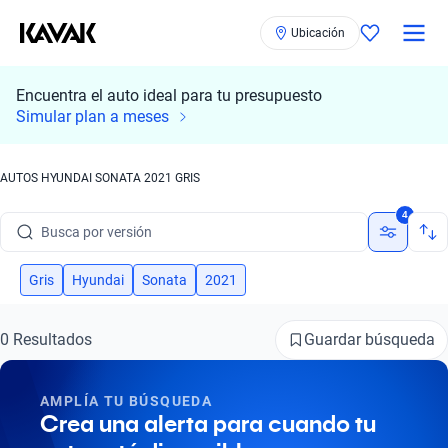
Ubicación
Encuentra el auto ideal para tu presupuesto
Busca por marca
Simular plan a meses
Busca por modelo
AUTOS HYUNDAI SONATA 2021 GRIS
Busca por versión
4
Busca por año
Gris
Hyundai
Sonata
2021
Busca por marca
Busca por modelo
Guardar búsqueda
0 Resultados
Busca por versión
AMPLÍA TU BÚSQUEDA
Crea una alerta para cuando tu
Busca por año