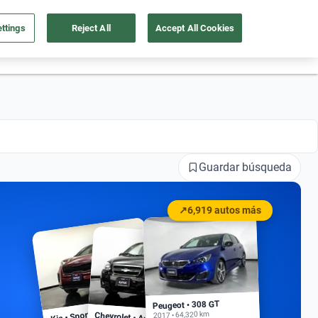
ttings
Reject All
Accept All Cookies
55 4162 9202
os
Ingresar
Ubicación
Guardar búsqueda
↗
6,919 autos más
Peugeot • 308 GT
Kia • Sportage EX
2017 • 64,320 km
Chevrolet • Aveo