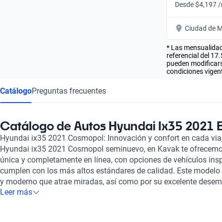
Desde $4,197 
Ciudad de M
* Las mensualidad
referencial del 17
pueden modificarse
condiciones vigent
Catálogo
Preguntas frecuentes
Catálogo de Autos Hyundai Ix35 2021
Hyundai ix35 2021 Cosmopol: Innovación y confort en cada viaj
Hyundai ix35 2021 Cosmopol seminuevo, en Kavak te ofrecemo
única y completamente en línea, con opciones de vehículos in
cumplen con los más altos estándares de calidad. Este modelo 
y moderno que atrae miradas, así como por su excelente desemp
Leer más
combustible. El Hyundai ix35 2021 Cosmopol se caracteriza por 
bien equipado, ideal para quienes valoran la comodidad durante
avanzada y conectividad, cada viaje se convierte en una experie