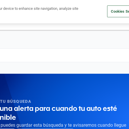
Ven a conocernos. Encuentra tu sede Kavak más cercana
aquí
.
ur device to enhance site navigation, analyze site
Cookies Se
dito
Compra un auto
Vende tu auto
Cuida tu auto
Nosotr
 TU BÚSQUEDA
una alerta para cuando tu auto esté
nible
puedes guardar esta búsqueda y te avisaremos cuando llegue