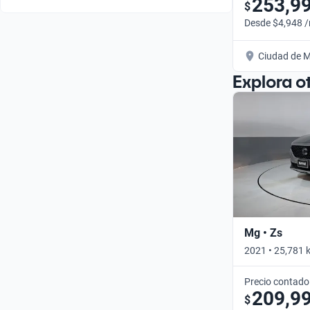
253,9
$
Desde $4,948 
Ciudad de M
Explora o
Mg • Zs
2021 • 25,781 
Precio contado
209,9
$