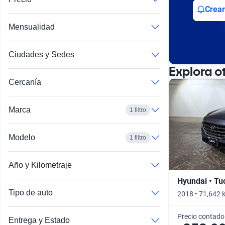
Busca por año
Crear
Mensualidad
Ciudades y Sedes
Explora o
Cercanía
Marca
1 filtro
Modelo
1 filtro
Año y Kilometraje
Hyundai • Tu
Tipo de auto
2018 • 71,642 
Precio contado
Entrega y Estado