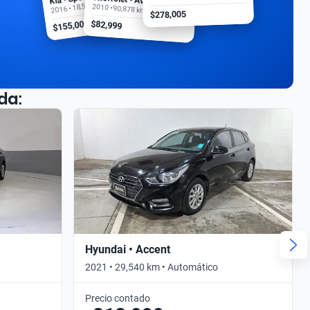
2016 • 18,500 km
2010 • 90,878 km
$278,005
$155,000
$82,999
da:
Hyundai • Accent
2021 • 29,540 km • Automático
Precio contado