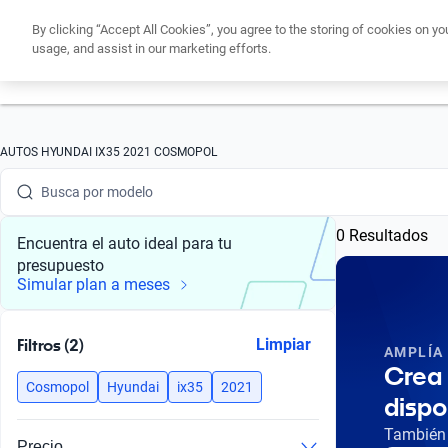
By clicking “Accept All Cookies”, you agree to the storing of cookies on yo
usage, and assist in our marketing efforts.
Obtén un cré
Busca por marca
AUTOS HYUNDAI IX35 2021 COSMOPOL
Busca por modelo
0 Resultados
Busca por versión
Encuentra el auto ideal para tu
presupuesto
Busca por año
Simular plan a meses
Busca por marca
Filtros (2)
Limpiar
AMPLÍA
Busca por modelo
Crea 
Cosmopol
Hyundai
ix35
2021
dispo
Busca por versión
También 
Precio