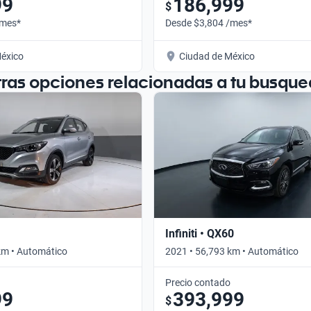
99
186,999
$
/mes*
Desde $3,804 /mes*
éxico
Ciudad de México
tras opciones relacionadas a tu busque
Infiniti • QX60
km • Automático
2021 • 56,793 km • Automático
Precio contado
99
393,999
$