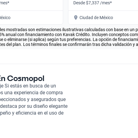
/mes*
Desde $7,337 /mes*
éxico
Ciudad de México
es mostradas son estimaciones ilustrativas calculadas con base en un pla
.5% anual con financiamiento con Kavak Crédito. Incluyen conceptos como 
 o eliminarse (si aplica) según tus preferencias. La opción de financiam
es del plan. Los términos finales se confirmarán tras dicha validación y 
 En Cosmopol
e Si estás en busca de un
s una experiencia de compra
speccionados y asegurados que
destaca por su diseño elegante
eño y eficiencia en el uso de
ofrecer un interior espacioso y
 sus trayectos. Con tecnología
ncia placentera, perfecta tanto