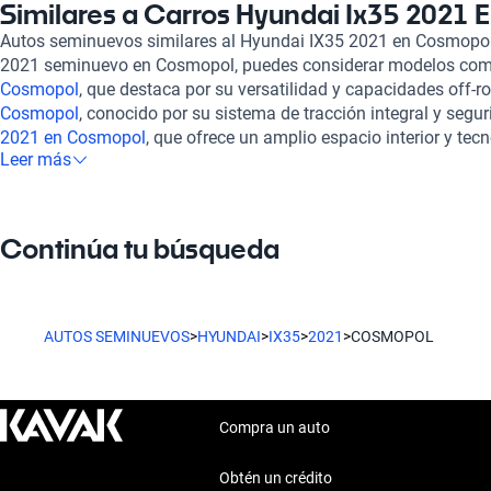
para trayectos urbanos como para aventuras en carretera. Ade
Similares a Carros Hyundai Ix35 2021
estabilidad es impresionante, brindando tranquilidad a los con
Autos seminuevos similares al Hyundai IX35 2021 en Cosmopol
garantizamos que cada vehículo pasa por una rigurosa inspecc
2021 seminuevo en Cosmopol, puedes considerar modelos com
asegurando que su estado mecánico y estético esté en óptima
Cosmopol
, que destaca por su versatilidad y capacidades off-ro
contamos con opciones de financiamiento flexibles y planes de
Cosmopol
, conocido por su sistema de tracción integral y segur
necesidades, así como soporte postventa para que disfrutes de 
2021 en Cosmopol
, que ofrece un amplio espacio interior y te
preocupaciones. Si buscas un auto confiable y elegante, te invi
Leer más
vehículos presentan características comparables al Hyundai IX
de Hyundai ix35 2021 Cosmopol, una opción destacada que comb
alternativas adicionales para tu compra.
Continúa tu búsqueda
AUTOS SEMINUEVOS
>
HYUNDAI
>
IX35
>
2021
>
COSMOPOL
Compra un auto
Obtén un crédito