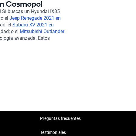
más, su sistema de seguridad y
 En Cosmopol
ductores y ocupantes. En Kavak
 Si buscas un Hyundai IX35
ión de más de 240 puntos,
o el
Jeep Renegade 2021 en
s condiciones. También
ad; el
Subaru XV 2021 en
 garantía que se adaptan a tus
idad; o el
Mitsubishi Outlander
tu Hyundai ix35 sin
cnología avanzada. Estos
tamos a explorar nuestra oferta
35 2021, brindándote
ina calidad, confort y estilo.
Preguntas frecuentes
Testimoniales