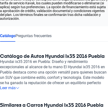
tarifa de servicio Kavak, los cuales pueden modificarse o eliminarse (si
aplica) según tus preferencias. La opción de financiamiento está sujeta
a aprobación de crédito, validación documental y condiciones vigentes
del plan. Los términos finales se confirmarán tras dicha validación y
autorización.
Catálogo
Preguntas frecuentes
Catálogo de Autos Hyundai Ix35 2016 Puebla
Hyundai ix35 2016 en Puebla: Diseño y rendimiento
excepcionales al alcance de tu mano El Hyundai ix35 2016 en
Puebla destaca como una opción versátil para quienes buscan
un SUV que combine estilo, confort y tecnología. Este modelo
se ha ganado la reputación de ofrecer un equilibrio perfecto
Leer más
entre un diseño moderno y una funcionalidad altamente
eficiente. Con su imponente parrilla frontal, líneas
aerodinámicas y una estructura robusta, el ix35 no solo llama
la atención en la carretera, sino que también proporciona una
Similares a Carros Hyundai Ix35 2016 Puebla