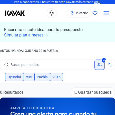
Ven a conocernos. Encuentra tu sede Kavak más cercana
aquí
.
Ubicación
Encuentra el auto ideal para tu presupuesto
Simular plan a meses
AUTOS HYUNDAI IX35 AÑO 2016 PUEBLA
Busca por marca
4
Busca por modelo
Busca por versión
Hyundai
ix35
Puebla
2016
Busca por año
Guardar búsqueda
0 Resultados
Busca por marca
AMPLÍA TU BÚSQUEDA
Busca por modelo
Crea una alerta para cuando tu