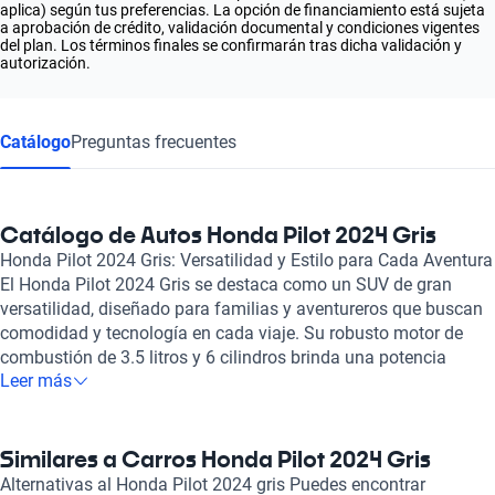
aplica) según tus preferencias. La opción de financiamiento está sujeta
a aprobación de crédito, validación documental y condiciones vigentes
del plan. Los términos finales se confirmarán tras dicha validación y
autorización.
Catálogo
Preguntas frecuentes
Catálogo de Autos Honda Pilot 2024 Gris
Honda Pilot 2024 Gris: Versatilidad y Estilo para Cada Aventura
El Honda Pilot 2024 Gris se destaca como un SUV de gran
versatilidad, diseñado para familias y aventureros que buscan
comodidad y tecnología en cada viaje. Su robusto motor de
combustión de 3.5 litros y 6 cilindros brinda una potencia
Leer más
impresionante de 285 hp, permitiendo disfrutar de un
rendimiento excepcional en carretera y fuera de ella. La
experiencia de conducir el Honda Pilot se complementa con su
transmisión automática que garantiza un manejo fluido y
Similares a Carros Honda Pilot 2024 Gris
eficiente. Este modelo cuenta con capacidad para hasta ocho
Alternativas al Honda Pilot 2024 gris Puedes encontrar