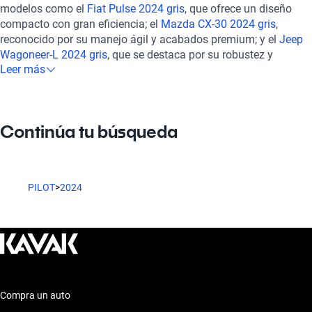
pasajeros, ofreciendo un amplio espacio interior tapizado en
modelos como el
Fiat Pulse 2024 gris
, que ofrece un diseño
cuero que garantiza tanto comodidad como elegancia. La
compacto con gran eficiencia; el
Mazda CX-30 2024 gris
,
integración de Apple CarPlay y Android Auto permite
reconocido por su manejo ágil y acabados premium; y el
Jeep
mantenerte conectado mientras disfrutas de cada trayecto. Las
Wagoneer-L 2024 gris
, que se destaca por su robustez y
características de seguridad también son notables, con ocho
Leer más
capacidad para aventuras familiares. Estos modelos no solo
airbags que cuidan de todos los ocupantes, sumando
compiten en estilo, sino que también ofrecen diversas
confianza en cada aventura. Kavak se dedica a ofrecer
características que podrían adaptarse a tus necesidades y
vehículos en óptimas condiciones, y el Honda Pilot 2024 Gris
preferencias. Comparar opciones siempre es una buena idea
Continúa tu búsqueda
no es la excepción. Cada unidad pasa por una rigurosa
para encontrar el vehículo que mejor se ajuste a tu estilo de
inspección en más de 240 puntos, asegurando que está en
vida.
excelente estado mecánico y estético. Además, ponemos a tu
disposición opciones de financiamiento flexibles y planes de
PILOT
>
2024
garantía adaptados a tus necesidades. La experiencia de
compra es 100% en línea, con completo soporte postventa y la
opción de contratar una garantía extendida, lo que aporta
tranquilidad a tu inversión. Con el Honda Pilot 2024 Gris, cada
viaje se convierte en una experiencia tanto segura como
placentera, ideal para quienes buscan lo mejor en un SUV.
Compra un auto