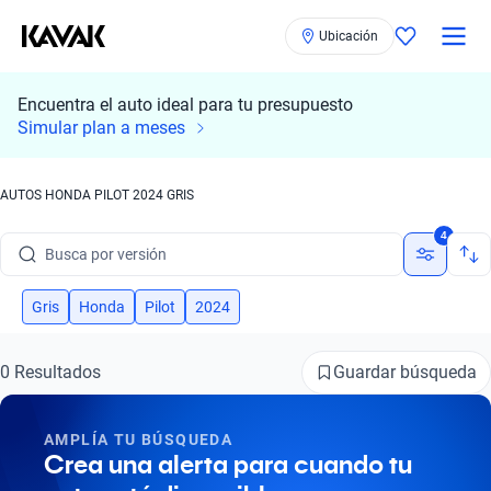
Ubicación
Encuentra el auto ideal para tu presupuesto
Simular plan a meses
Busca por marca
AUTOS HONDA PILOT 2024 GRIS
Busca por modelo
4
Busca por versión
Busca por año
Gris
Honda
Pilot
2024
Busca por marca
Guardar búsqueda
0 Resultados
Busca por modelo
AMPLÍA TU BÚSQUEDA
Busca por versión
Crea una alerta para cuando tu
Busca por año