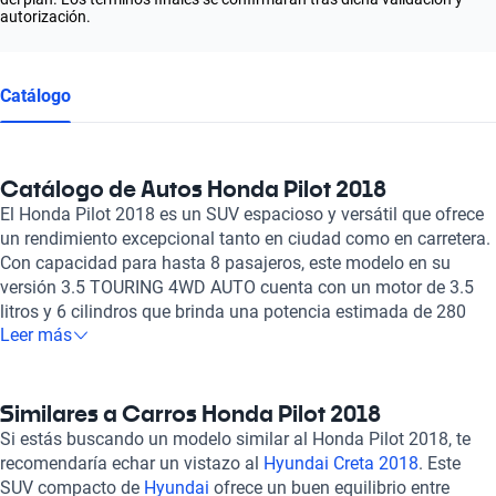
autorización.
Catálogo
Catálogo de Autos Honda Pilot 2018
El Honda Pilot 2018 es un SUV espacioso y versátil que ofrece
un rendimiento excepcional tanto en ciudad como en carretera.
Con capacidad para hasta 8 pasajeros, este modelo en su
versión 3.5 TOURING 4WD AUTO cuenta con un motor de 3.5
litros y 6 cilindros que brinda una potencia estimada de 280
Leer más
caballos de fuerza. Equipado con tecnología avanzada, como
sensor de distancia y cámara, bolsas de aire frontales y
laterales, frenos ABS y asistencia de frenado, el Honda Pilot
2018 garantiza la seguridad y comodidad de sus ocupantes en
Similares a Carros Honda Pilot 2018
todo momento. Con acabados en cuero y un techo
Si estás buscando un modelo similar al Honda Pilot 2018, te
'quemacocos', este auto ofrece un toque de elegancia y confort
recomendaría echar un vistazo al
Hyundai Creta 2018
. Este
para sus usuarios. En Kavak, nos enorgullece ofrecer a
SUV compacto de
Hyundai
ofrece un buen equilibrio entre