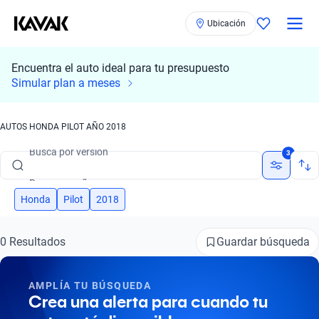
Ubicación
Encuentra el auto ideal para tu presupuesto
Busca por marca
Simular plan a meses
Busca por modelo
AUTOS HONDA PILOT AÑO 2018
Busca por versión
3
Busca por año
Busca por marca
Honda
Pilot
2018
Busca por modelo
Guardar búsqueda
0 Resultados
Busca por versión
AMPLÍA TU BÚSQUEDA
Busca por año
Crea una alerta para cuando tu