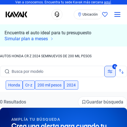
Ven a conocernos. Encuentra tu sede Kavak más cercana
aquí
.
Ubicación
Encuentra el auto ideal para tu presupuesto
Simular plan a meses
AUTOS HONDA CR Z 2024 SEMINUEVOS DE 200 MIL PESOS
Busca por marca
4
Busca por modelo
Busca por versión
Honda
Cr-z
200 mil pesos
2024
Busca por año
Guardar búsqueda
0 Resultados
Busca por marca
AMPLÍA TU BÚSQUEDA
Busca por modelo
Crea una alerta para cuando tu