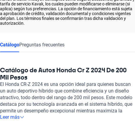
tarifa de servicio Kavak, los cuales pueden modificarse o eliminarse (si
aplica) según tus preferencias. La opción de financiamiento está sujeta
a aprobación de crédito, validación documental y condiciones vigentes
del plan. Los términos finales se confirmarán tras dicha validación y
autorización.
Catálogo
Preguntas frecuentes
Catálogo de Autos Honda Cr Z 2024 De 200
Mil Pesos
El Honda CR-Z 2024 es una opción ideal para quienes buscan
un auto deportivo híbrido que combine eficiencia y un diseño
atractivo, todo dentro del rango de 200 mil pesos. Este modelo
destaca por su tecnología avanzada en el sistema híbrido, que
permite un desempeño excepcional mientras maximiza la
Leer más
economía de combustible. Con un motor ágil y una transmisión
que potencia su dinámica de manejo, el CR-Z se presenta como
un vehículo emocionante para quienes disfrutan de la