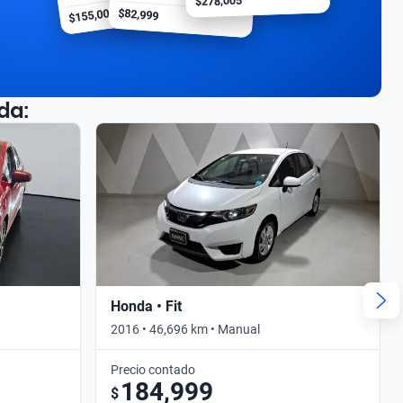
$278,005
$155,000
$82,999
da:
Honda • Fit
2016 • 46,696 km • Manual
Precio contado
184,999
$