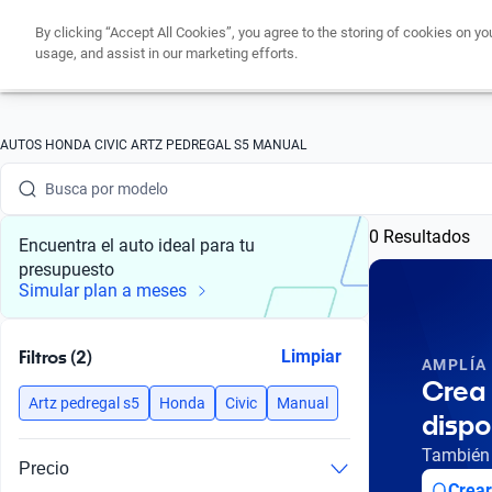
By clicking “Accept All Cookies”, you agree to the storing of cookies on yo
usage, and assist in our marketing efforts.
Busca por marca
AUTOS HONDA CIVIC ARTZ PEDREGAL S5 MANUAL
Busca por modelo
0 Resultados
Busca por versión
Encuentra el auto ideal para tu
presupuesto
Busca por año
Simular plan a meses
Busca por marca
Filtros (2)
Limpiar
AMPLÍA
Busca por modelo
Crea 
Artz pedregal s5
Honda
Civic
Manual
dispo
Busca por versión
También 
Precio
Busca por año
Crear