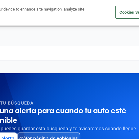
ur device to enhance site navigation, analyze site
Cookies Se
Obtén un crédito
Compra un auto
Vende tu auto
Cuid
 TU BÚSQUEDA
una alerta para cuando tu auto esté
nible
puedes guardar esta búsqueda y te avisaremos cuando llegue
 alerta
Ver página de vehículos