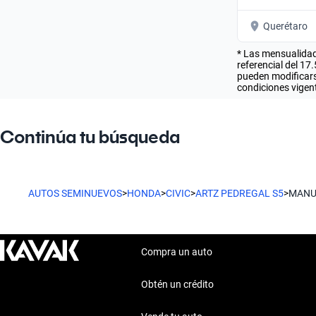
Querétaro
* Las mensualidad
referencial del 17
pueden modificarse
condiciones vigent
Continúa tu búsqueda
AUTOS SEMINUEVOS
>
HONDA
>
CIVIC
>
ARTZ PEDREGAL S5
>
MANU
Compra un auto
Obtén un crédito