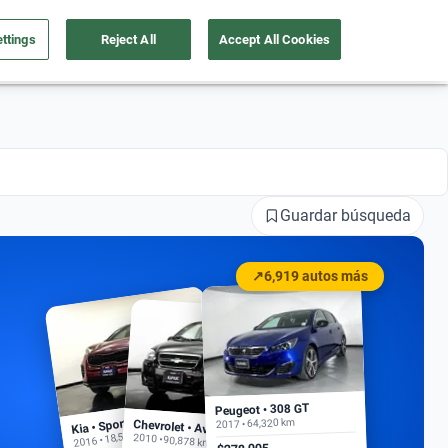
ttings
Reject All
Accept All Cookies
a tu auto
Nosotros
Ingresar
Ubicación
Guardar búsqueda
↗
6,919 autos más
Peugeot • 308 GT
Kia • Sportage EX
2017 • 64,320 km
Chevrolet • Aveo
2016 • 18,500 km
2010 • 90,878 km