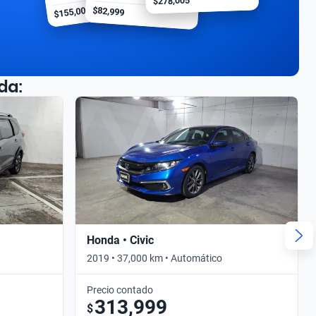
$278,005
$155,000
$82,999
da:
Honda • Civic
2019 • 37,000 km • Automático
Precio contado
313,999
$