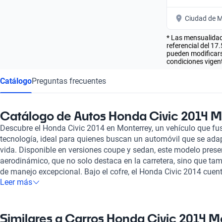
Ciudad de M
* Las mensualidad
referencial del 17
pueden modificarse
condiciones vigent
Catálogo
Preguntas frecuentes
Catálogo de Autos Honda Civic 2014 M
Descubre el Honda Civic 2014 en Monterrey, un vehículo que fus
tecnología, ideal para quienes buscan un automóvil que se adap
vida. Disponible en versiones coupe y sedan, este modelo pres
aerodinámico, que no solo destaca en la carretera, sino que ta
de manejo excepcional. Bajo el cofre, el Honda Civic 2014 cue
Leer más
de 1.8 a 2.4 litros, brindando una potencia de entre 140 y 202 c
una aceleración de 0 a 100 km/h en tiempos que van de 9.1 a 10
acogedor y funcional, con capacidad para cinco ocupantes y ma
incluyen piel y un elegante tejido de terciopelo. En términos de
Similares a Carros Honda Civic 2014 M