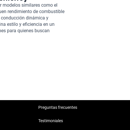
 de los pasajeros. Además, su
r modelos similares como el
.1 y 9.9 litros cada 100 km, y
buen rendimiento de combustible
ctiva para el uso diario en
u conducción dinámica y
da Civic 2014, son sometidos a
na estilo y eficiencia en un
su estado mecánico y estético.
ones para quienes buscan
rantía que se adaptan a tus
ue los hacen destacar en su
ínea, y contamos con soporte
tendida. Con el Honda Civic
compra confiable y segura.
Preguntas frecuentes
Testimoniales