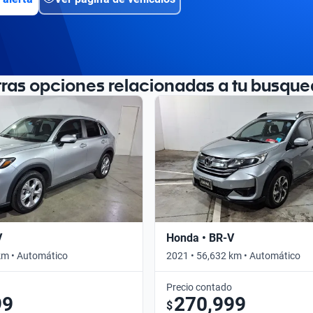
tras opciones relacionadas a tu busque
V
Honda • BR-V
km • Automático
2021 • 56,632 km • Automático
Precio contado
99
270,999
$