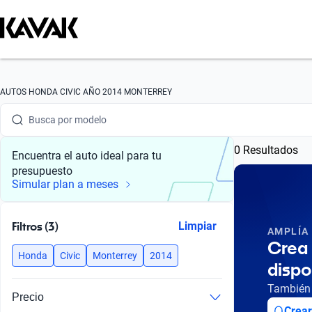
Busca por marca
AUTOS HONDA CIVIC AÑO 2014 MONTERREY
Busca por modelo
0 Resultados
Busca por versión
Encuentra el auto ideal para tu
presupuesto
Busca por año
Simular plan a meses
Busca por marca
Filtros (3)
Limpiar
AMPLÍA
Busca por modelo
Crea 
Honda
Civic
Monterrey
2014
dispo
Busca por versión
También 
Precio
Busca por año
Crear