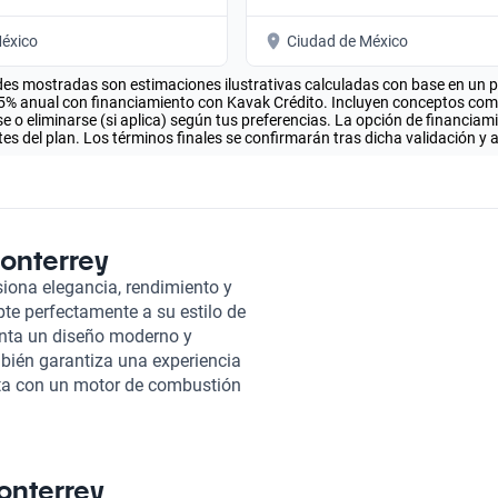
éxico
Ciudad de México
es mostradas son estimaciones ilustrativas calculadas con base en un pla
.5% anual con financiamiento con Kavak Crédito. Incluyen conceptos como 
 o eliminarse (si aplica) según tus preferencias. La opción de financiam
es del plan. Los términos finales se confirmarán tras dicha validación y 
onterrey
iona elegancia, rendimiento y
te perfectamente a su estilo de
enta un diseño moderno y
mbién garantiza una experiencia
nta con un motor de combustión
aballos, lo que se traduce en
.6 segundos. Su interior es
teriales de alta calidad que
 seguridad, el Honda Civic 2014
onterrey