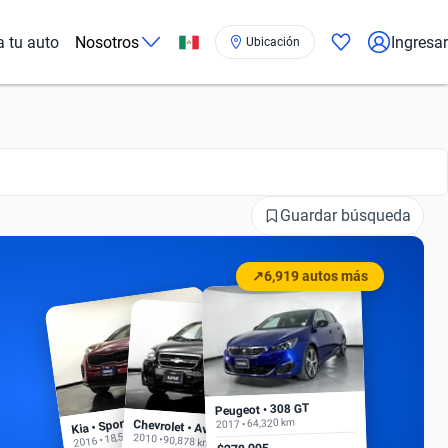
a tu auto
Nosotros
Ingresar
Ubicación
Guardar búsqueda
↗
6,919 autos más
Peugeot • 308 GT
Kia • Sportage EX
2017 • 64,320 km
Chevrolet • Aveo
2016 • 18,500 km
2010 • 90,878 km