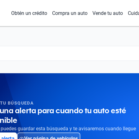
Obtén un crédito
Compra un auto
Vende tu auto
Cuid
 TU BÚSQUEDA
una alerta para cuando tu auto esté
nible
puedes guardar esta búsqueda y te avisaremos cuando llegue
 alerta
Ver página de vehículos