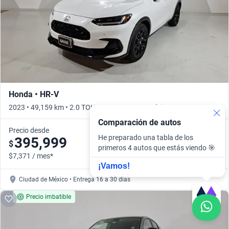
Honda • HR-V
2023 • 49,159 km • 2.0 TOURING CVT • Automático
Comparación de autos
Precio desde
He preparado una tabla de los
395,999
$
primeros 4 autos que estás viendo 🎯
$7,371 / mes*
¡Vamos!
Ciudad de México • Entrega 16 a 30 días
Precio imbatible