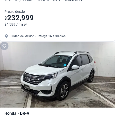
2018 • 46,579 km • 1.5 PRIME AUTO • Automático
Precio desde
232,999
$
$4,589 / mes*
Ciudad de México • Entrega 16 a 30 días
Honda • BR-V