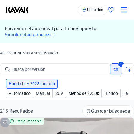
Ubicación
Encuentra el auto ideal para tu presupuesto
Simular plan a meses
Busca por marca
AUTOS HONDA BR V 2023 MORADO
Busca por modelo
1
Busca por versión
Busca por año
Honda br v 2023 morado
Automático
Manual
SUV
Menos de $250k
Híbrido
Famil
Busca por marca
Busca por modelo
Guardar búsqueda
215 Resultados
Precio imbatible
Busca por versión