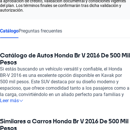
a aprobación de crédito, validación documental y condiciones vigentes
del plan. Los términos finales se confirmarán tras dicha validación y
autorización.
Catálogo
Preguntas frecuentes
Catálogo de Autos Honda Br V 2016 De 500 Mil
Pesos
Si estás buscando un vehículo versátil y confiable, el Honda
BR-V 2016 es una excelente opción disponible en Kavak por
500 mil pesos. Este SUV destaca por su diseño moderno y
espacioso, que ofrece comodidad tanto a los pasajeros como a
la carga, convirtiéndolo en un aliado perfecto para familias y
Leer más
aventureros. Con su eficiencia de combustible, el Honda BR-V
2016 no solo te ayudará a ahorrar en cada viaje, sino que
además su manejo es ágil y preciso, ideal para la vida urbana.
Entre sus beneficios, se encuentran características como su
Similares a Carros Honda Br V 2016 De 500 Mil
capacidad para acomodar hasta siete ocupantes, lo que
Pesos