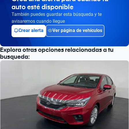
auto esté disponible
Busca por versión
También puedes guardar esta búsqueda y te
Busca por año
avisaremos cuando llegue
Crear alerta
Ver página de vehículos
Explora otras opciones relacionadas a tu
busqueda: