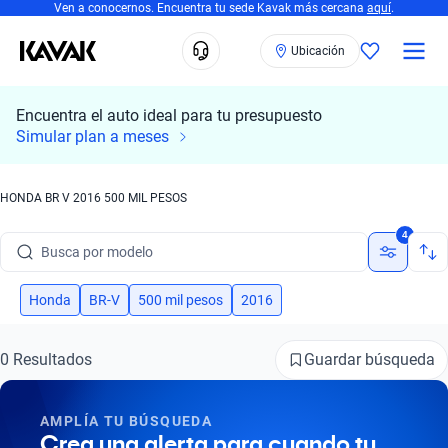
Ven a conocernos. Encuentra tu sede Kavak más cercana
aquí
.
Ubicación
Encuentra el auto ideal para tu presupuesto
Simular plan a meses
HONDA BR V 2016 500 MIL PESOS
Busca por marca
4
Busca por modelo
Busca por versión
Honda
BR-V
500 mil pesos
2016
Busca por año
Guardar búsqueda
0 Resultados
Busca por marca
AMPLÍA TU BÚSQUEDA
Busca por modelo
Crea una alerta para cuando tu