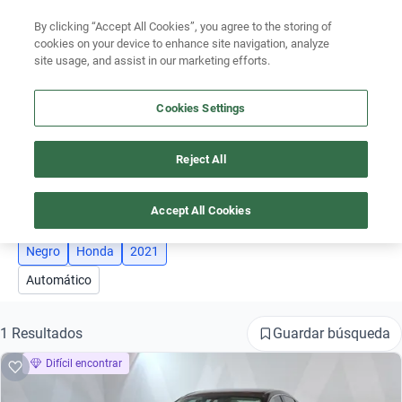
By clicking “Accept All Cookies”, you agree to the storing of
Ubicación
cookies on your device to enhance site navigation, analyze
site usage, and assist in our marketing efforts.
Encuentra el auto ideal para tu presupuesto
Simular plan a meses
Cookies Settings
Busca por marca
Busca por modelo
Reject All
AUTOS HONDA 2021 NEGRO
3
Busca por versión
Accept All Cookies
Busca por año
Negro
Honda
2021
Busca por marca
Automático
Busca por modelo
Guardar búsqueda
1 Resultados
Busca por versión
Difícil encontrar
Busca por año