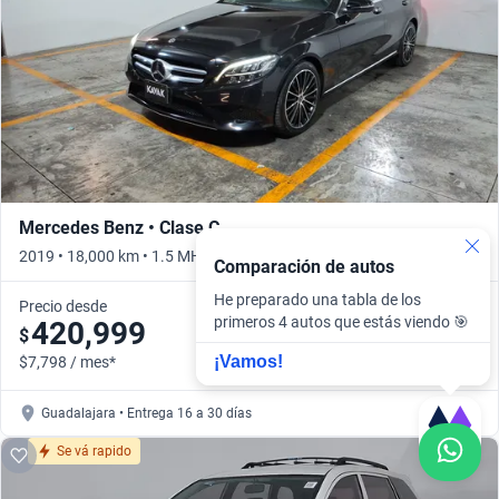
Mercedes Benz • Clase C
2019 • 18,000 km • 1.5 MHEV C 200 SPORT AUTO • Automático
Comparación de autos
He preparado una tabla de los
Precio desde
primeros 4 autos que estás viendo 🎯
420,999
$
¡Vamos!
$7,798 / mes*
Guadalajara • Entrega 16 a 30 días
Se vá rapido