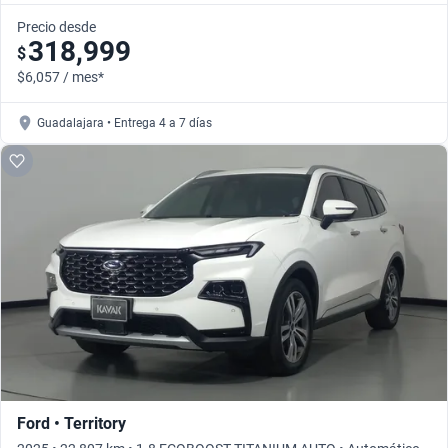
Precio desde
318,999
$
$6,057 / mes*
Guadalajara • Entrega 4 a 7 días
Ford • Territory