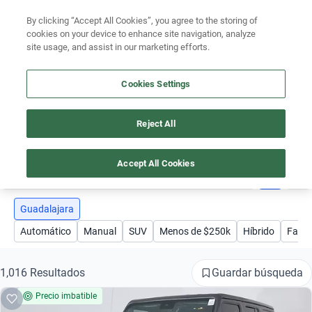
Ven a conocernos. Encuentra tu sede Kavak más cercana
aquí
.
By clicking “Accept All Cookies”, you agree to the storing of
cookies on your device to enhance site navigation, analyze
Ubicación
site usage, and assist in our marketing efforts.
Encuentra el auto ideal para tu presupuesto
Cookies Settings
Simular plan a meses
Busca por marca
Reject All
AUTOS EN GUADALAJARA
Busca por modelo
Accept All Cookies
1
Busca por versión
Busca por año
Guadalajara
Automático
Manual
SUV
Menos de $250k
Híbrido
Famil
Busca por marca
Busca por modelo
Guardar búsqueda
1,016 Resultados
Precio imbatible
Busca por versión