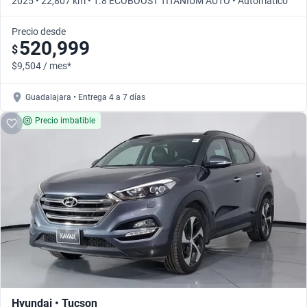
2025 • 22,807 km • 1.8 ECOBOOST TITANIUM AUTO • Automático
Precio desde
520,999
$
$9,504 / mes*
Guadalajara • Entrega 4 a 7 días
Precio imbatible
Hyundai • Tucson