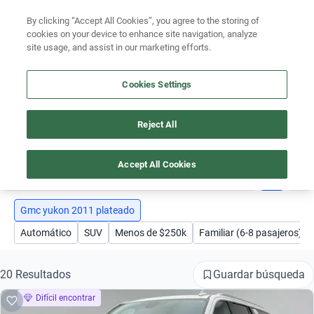
Ven a conocernos. Encuentra tu sede Kavak más cercana
aquí
.
By clicking “Accept All Cookies”, you agree to the storing of
cookies on your device to enhance site navigation, analyze
Ubicación
site usage, and assist in our marketing efforts.
Encuentra el auto ideal para tu presupuesto
Cookies Settings
Simular plan a meses
Busca por marca
Reject All
AUTOS GMC YUKON 2011 PLATEADO
Busca por modelo
Accept All Cookies
1
Busca por versión
Busca por año
Gmc yukon 2011 plateado
Automático
SUV
Menos de $250k
Familiar (6-8 pasajeros)
Busca por marca
Busca por modelo
Guardar búsqueda
20 Resultados
Difícil encontrar
Busca por versión