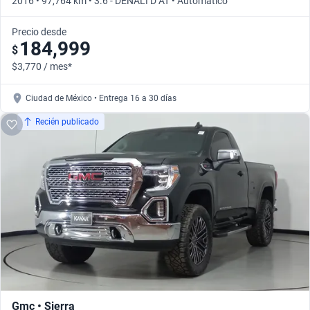
2016 • 97,764 km • 3.6 - DENALI D AT • Automático
Precio desde
184,999
$
$3,770 / mes*
Ciudad de México • Entrega 16 a 30 días
Recién publicado
Gmc • Sierra