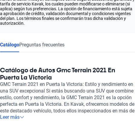
tarifa de servicio Kavak, los cuales pueden modificarse o eliminarse (si
aplica) según tus preferencias. La opción de financiamiento está sujeta
a aprobación de crédito, validación documental y condiciones vigentes
del plan. Los términos finales se confirmarán tras dicha validación y
autorización.
Catálogo
Preguntas frecuentes
Catálogo de Autos Gmc Terrain 2021 En
Puerta La Victoria
GMC Terrain 2021 en Puerta la Victoria: Estilo y rendimiento en
una SUV excepcional Si estás buscando una SUV que combine
estilo, confort y rendimiento, la GMC Terrain 2021 es la opción
perfecta en Puerta la Victoria. En Kavak, ofrecemos modelos de
este destacado vehículo, todos ellos inspeccionados en más de
Leer más
240 puntos para garantizar su estado mecánico y estético. Esto
te proporciona la tranquilidad de adquirir un automóvil de alta
calidad y confiabilidad. La GMC Terrain 2021 cuenta con un