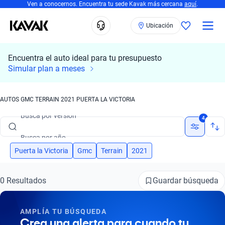
Ven a conocernos. Encuentra tu sede Kavak más cercana
aquí
.
Ubicación
Encuentra el auto ideal para tu presupuesto
Busca por marca
Simular plan a meses
Busca por modelo
AUTOS GMC TERRAIN 2021 PUERTA LA VICTORIA
Busca por versión
4
Busca por año
Busca por marca
Puerta la Victoria
Gmc
Terrain
2021
Busca por modelo
Guardar búsqueda
0 Resultados
Busca por versión
AMPLÍA TU BÚSQUEDA
Busca por año
Crea una alerta para cuando tu