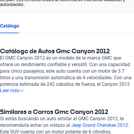
autorización.
Catálogo
Catálogo de Autos Gmc Canyon 2012
El GMC Canyon 2012 es un modelo de la marca GMC que
ofrece un rendimiento confiable y versátil. Con una capacidad
para cinco pasajeros, este auto cuenta con un motor de 3.7
litros y una transmisión automática de 4 velocidades. Con una
potencia estimada de 242 caballos de fuerza, el Canyon 2012
Leer más
brinda una aceleración de 0 a 100 km/h en 242 segundos.
Equipado con bolsas de aire frontales para conductor y
pasajero, frenos ABS y asientos de cuero, este modelo combina
comodidad y seguridad en cada viaje. Con un consumo
Similares a Carros Gmc Canyon 2012
combinado de 10.2 l/100km, el GMC Canyon 2012 es una
Si estás buscando un auto similar al GMC Canyon 2012, te
excelente opción para aquellos que buscan un auto confiable y
recomendaría echar un vistazo al
Jeep Grand Cherokee 2012
.
funcional. En Kavak, nos enorgullece ofrecer a nuestros clientes
Este SUV cuenta con un motor potente de 6 cilindros,