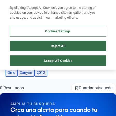
Busca por modelo
By clicking “Accept All Cookies”, you agree to the storing of
Ubicación
cookies on your device to enhance site navigation, analyze
Busca por versión
site usage, and assist in our marketing efforts.
Encuentra el auto ideal para tu presupuesto
Busca por año
Simular plan a meses
Cookies Settings
Busca por marca
Reject All
AUTOS GMC CANYON AÑO 2012
Busca por modelo
3
Busca por versión
Accept All Cookies
Busca por año
Gmc
Canyon
2012
Guardar búsqueda
0 Resultados
AMPLÍA TU BÚSQUEDA
Crea una alerta para cuando tu