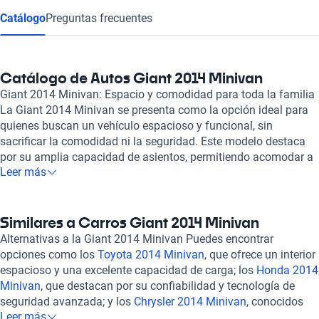
Catálogo
Preguntas frecuentes
Catálogo de Autos Giant 2014 Minivan
Giant 2014 Minivan: Espacio y comodidad para toda la familia
La Giant 2014 Minivan se presenta como la opción ideal para
quienes buscan un vehículo espacioso y funcional, sin
sacrificar la comodidad ni la seguridad. Este modelo destaca
por su amplia capacidad de asientos, permitiendo acomodar a
Leer más
toda la familia y sus pertenencias en un solo viaje. Su interior
está diseñado para ofrecer un ambiente acogedor, con
materiales de calidad y tecnología que garantizan una
experiencia de conducción placentera. La Giant 2014 Minivan
Similares a Carros Giant 2014 Minivan
cuenta con características que mejoran la seguridad, como
Alternativas a la Giant 2014 Minivan Puedes encontrar
sistemas de frenos avanzados y múltiples airbags, que brindan
opciones como los
Toyota 2014 Minivan
, que ofrece un interior
tranquilidad en cada trayecto. Su rendimiento es igualmente
espacioso y una excelente capacidad de carga; los
Honda 2014
notable, con un motor eficiente que optimiza el consumo de
Minivan
, que destacan por su confiabilidad y tecnología de
combustible, ideal para viajes largos y recorridos diarios.
seguridad avanzada; y los
Chrysler 2014 Minivan
, conocidos
Además, su diseño aerodinámico y espacioso permite un
Leer más
por su comodidad y versatilidad, ideales para familias