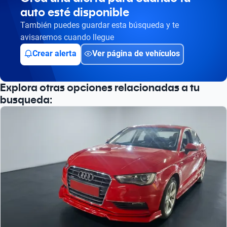
auto esté disponible
Busca por versión
También puedes guardar esta búsqueda y te
Busca por año
avisaremos cuando llegue
Crear alerta
Ver página de vehículos
Explora otras opciones relacionadas a tu
busqueda: