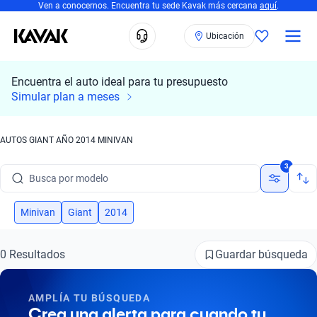
Ven a conocernos. Encuentra tu sede Kavak más cercana
aquí
.
Ubicación
Encuentra el auto ideal para tu presupuesto
Simular plan a meses
AUTOS GIANT AÑO 2014 MINIVAN
Busca por marca
3
Busca por modelo
Busca por versión
Minivan
Giant
2014
Busca por año
Guardar búsqueda
0 Resultados
Busca por marca
AMPLÍA TU BÚSQUEDA
Busca por modelo
Crea una alerta para cuando tu