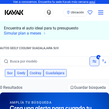
Ven a conocernos. Encuentra tu sede Kavak más cercana
aquí
.
Ubicación
Encuentra el auto ideal para tu presupuesto
Simular plan a meses
AUTOS GEELY COOLRAY GUADALAJARA SUV
Busca por marca
4
Busca por modelo
Busca por versión
Suv
Geely
Coolray
Guadalajara
Busca por año
Guardar búsqueda
0 Resultados
Busca por marca
AMPLÍA TU BÚSQUEDA
Busca por modelo
Crea una alerta para cuando tu