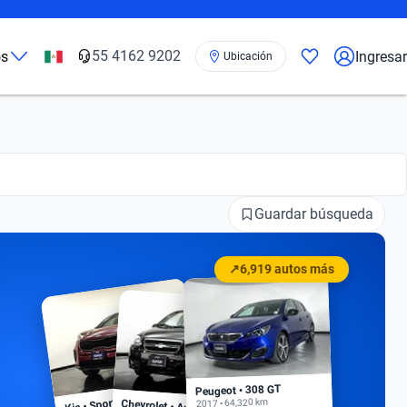
55 4162 9202
os
Ingresar
Ubicación
Guardar búsqueda
↗
6,919 autos más
Peugeot • 308 GT
Kia • Sportage EX
2017 • 64,320 km
Chevrolet • Aveo