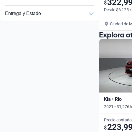
322,9
$
Desde $6,125 
Entrega y Estado
Ciudad de M
Explora o
Kia • Rio
2021 • 31,276 
Precio contado
223,9
$