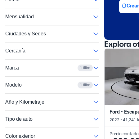
Busca por año
Crear
Mensualidad
Ciudades y Sedes
Explora o
Cercanía
Marca
1 filtro
Modelo
1 filtro
Año y Kilometraje
Ford • Escap
Tipo de auto
2022 • 41,241 
Precio contado
Color exterior