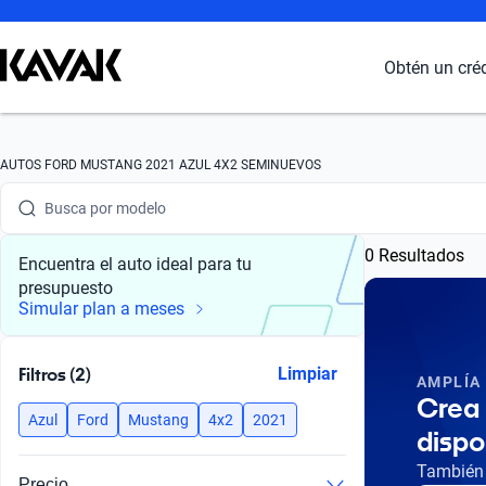
Obtén un cré
Busca por marca
AUTOS FORD MUSTANG 2021 AZUL 4X2 SEMINUEVOS
Busca por modelo
0 Resultados
Busca por versión
Encuentra el auto ideal para tu
presupuesto
Busca por año
Simular plan a meses
Busca por marca
Filtros (2)
Limpiar
AMPLÍA
Busca por modelo
Crea 
Azul
Ford
Mustang
4x2
2021
dispo
Busca por versión
También 
Precio