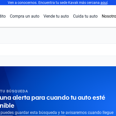
Ven a conocernos. Encuentra tu sede Kavak más cercana
aquí
.
dito
Compra un auto
Vende tu auto
Cuida tu auto
Nosotr
 TU BÚSQUEDA
una alerta para cuando tu auto esté
nible
puedes guardar esta búsqueda y te avisaremos cuando llegue