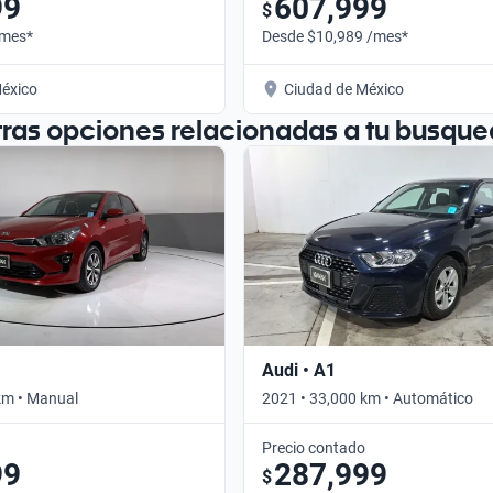
99
607,999
$
/mes*
Desde $10,989 /mes*
éxico
Ciudad de México
tras opciones relacionadas a tu busque
Audi • A1
km • Manual
2021 • 33,000 km • Automático
Precio contado
99
287,999
$