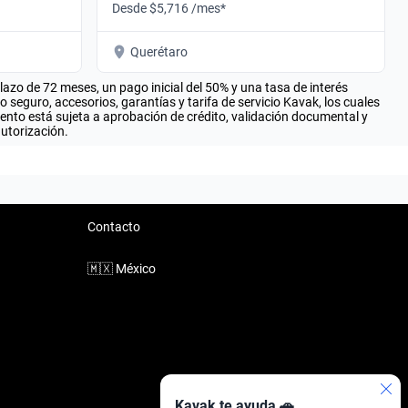
Desde $5,716 /mes*
Querétaro
zo de 72 meses, un pago inicial del 50% y una tasa de interés
seguro, accesorios, garantías y tarifa de servicio Kavak, los cuales
iento está sujeta a aprobación de crédito, validación documental y
autorización.
Contacto
🇲🇽
México
Kavak te ayuda 🚗