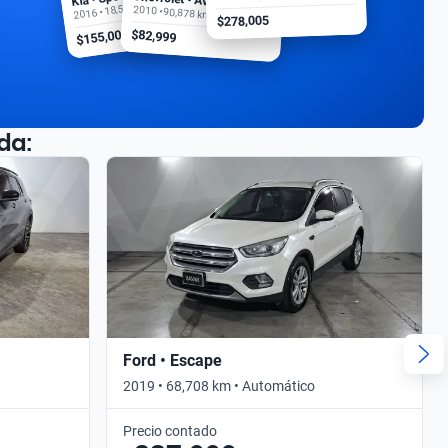
2016 • 18,500 km
2010 • 90,878 km
$278,005
$155,000
$82,999
da:
Ford • Escape
2019 • 68,708 km • Automático
Precio contado