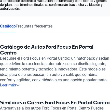
a aprobación de crédito, validación documental y condiciones vigentes
del plan. Los términos finales se confirmarán tras dicha validación y
autorización.
Catálogo
Preguntas frecuentes
Catálogo de Autos Ford Focus En Portal
Centro
Descubre el Ford Focus en Portal Centro: un hatchback y sedán
que redefine la excelencia automotriz con su diseño elegante,
rendimiento potente y tecnología innovadora. Este modelo es
ideal para quienes buscan un auto versátil, que combina
confort y agilidad, convirtiéndolo en una opción popular tanto
Leer más
para la ciudad como para viajes largos. Con motorizaciones
que varían entre los 2.0 y 2.5 litros, el Ford Focus ofrece una
potencia que va desde los 145 hasta los 350 caballos de
fuerza, proporcionando una experiencia de manejo única que
Similares a Carros Ford Focus En Portal Centro
brinda tanto dinámica como eficiencia en el consumo de
Alternativas a los autos Ford Focus en Portal Centro Puedes