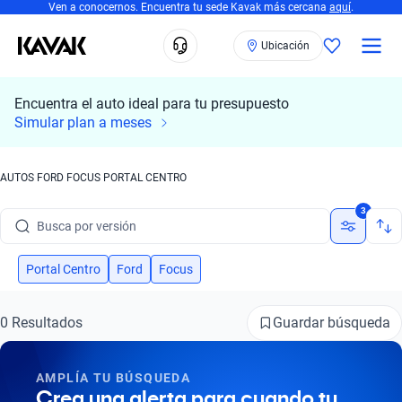
Ven a conocernos. Encuentra tu sede Kavak más cercana
aquí
.
Busca por modelo
Ubicación
Busca por versión
Encuentra el auto ideal para tu presupuesto
Busca por año
Simular plan a meses
Busca por marca
AUTOS FORD FOCUS PORTAL CENTRO
Busca por modelo
3
Busca por versión
Busca por año
Portal Centro
Ford
Focus
Guardar búsqueda
0 Resultados
AMPLÍA TU BÚSQUEDA
Crea una alerta para cuando tu