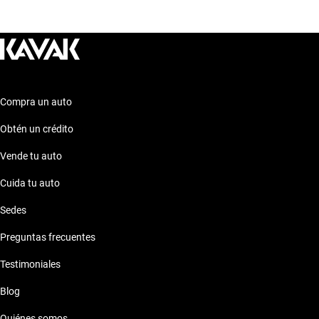
Ford Focus Portal Centro Gris
Ford Focus Portal Centro Sedan
Ford Focus Portal Centro Negro
Ford Focus Portal Centro Rojo
Compra un auto
Obtén un crédito
Vende tu auto
Cuida tu auto
Sedes
Preguntas frecuentes
Testimoniales
Blog
Quiénes somos