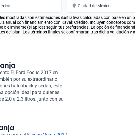
éxico
Ciudad de México
es mostradas son estimaciones ilustrativas calculadas con base en un pla
.5% anual con financiamiento con Kavak Crédito. Incluyen conceptos como 
 o eliminarse (si aplica) según tus preferencias. La opción de financiam
es del plan. Los términos finales se confirmarán tras dicha validación y 
ranja
iento El Ford Focus 2017 en
ambién por su extraordinario
iones hatchback y sedán, este
na opción ideal para quienes
 2.0 a 2.3 litros, junto con su
impresionante, alcanzando
km/h en solo 6.5 segundos y
mete experiencias emocionantes
ble que va de 5.4 a 7.5 litros
anja
ble con tu bolsillo. Su
delos como el
Nissan Versa 2017