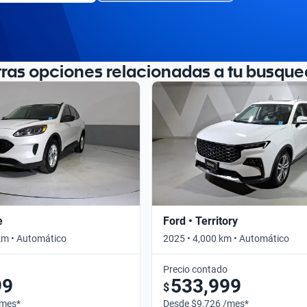
tras opciones relacionadas a tu busque
e
Ford • Territory
km • Automático
2025 • 4,000 km • Automático
Precio contado
99
533,999
$
/mes*
Desde $9,726 /mes*