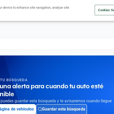
ur device to enhance site navigation, analyze site
Cookies Se
Obtén un crédito
Compra un auto
Vende tu auto
Cuid
 TU BÚSQUEDA
una alerta para cuando tu auto esté
nible
puedes guardar esta búsqueda y te avisaremos cuando llegue
ágina de vehículos
Guardar esta búsqueda