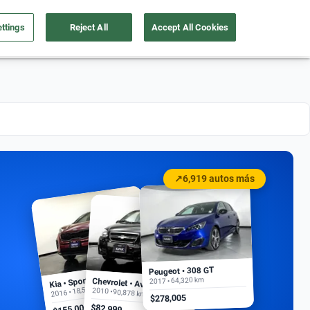
ttings
Reject All
Accept All Cookies
a tu auto
Nosotros
Ingresar
Ubicación
↗
6,919 autos más
Peugeot • 308 GT
Kia • Sportage EX
2017 • 64,320 km
Chevrolet • Aveo
2016 • 18,500 km
2010 • 90,878 km
$278,005
$155,000
$82,999