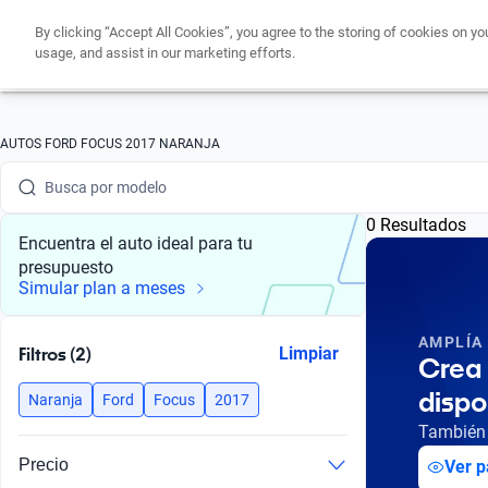
By clicking “Accept All Cookies”, you agree to the storing of cookies on yo
usage, and assist in our marketing efforts.
Busca por marca
AUTOS FORD FOCUS 2017 NARANJA
Busca por modelo
0 Resultados
Busca por versión
Encuentra el auto ideal para tu
presupuesto
Busca por año
Simular plan a meses
Busca por marca
AMPLÍA
Filtros (2)
Limpiar
Crea 
Busca por modelo
dispo
Naranja
Ford
Focus
2017
Busca por versión
También 
Precio
Ver p
Busca por año