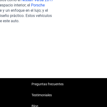
didad para todos, mientras que
spacio interior; el
Porsche
 un nivel superior. Equipado con
 y un enfoque en el lujo; y el
es de estacionamiento, este
diseño práctico. Estos vehículos
da Ford Focus 2017 naranja pasa
e este auto.
mecánico y estético. Ofrecemos
 experiencia de compra 100% en
n sólida y confiable. Este
 seguridad y la eficiencia en un
Preguntas frecuentes
Testimoniales
Blog