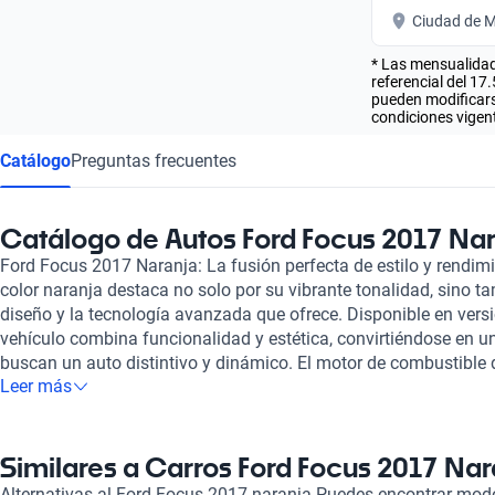
Ciudad de M
* Las mensualidad
referencial del 17
pueden modificarse
condiciones vigent
Catálogo
Preguntas frecuentes
Catálogo de Autos Ford Focus 2017 Na
Ford Focus 2017 Naranja: La fusión perfecta de estilo y rendim
color naranja destaca no solo por su vibrante tonalidad, sino t
diseño y la tecnología avanzada que ofrece. Disponible en vers
vehículo combina funcionalidad y estética, convirtiéndose en u
buscan un auto distintivo y dinámico. El motor de combustible de
Leer más
transmisión automática y manual, proporciona un desempeño 
hasta 350 caballos de fuerza. Con una aceleración de 0 a 100 
una velocidad máxima de 248 km/h, el Ford Focus 2017 te pro
en cada trayecto. Además, cuenta con una economía de combusti
Similares a Carros Ford Focus 2017 Nar
cada 100 km, lo que lo convierte en una opción eficiente y amiga
Alternativas al Ford Focus 2017 naranja Puedes encontrar mo