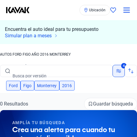
Ubicación
Encuentra el auto ideal para tu presupuesto
Simular plan a meses
Busca por marca
AUTOS FORD FIGO AÑO 2016 MONTERREY
Busca por modelo
4
Busca por versión
Busca por año
Ford
Figo
Monterrey
2016
Busca por marca
Guardar búsqueda
0 Resultados
Busca por modelo
AMPLÍA TU BÚSQUEDA
Busca por versión
Crea una alerta para cuando tu