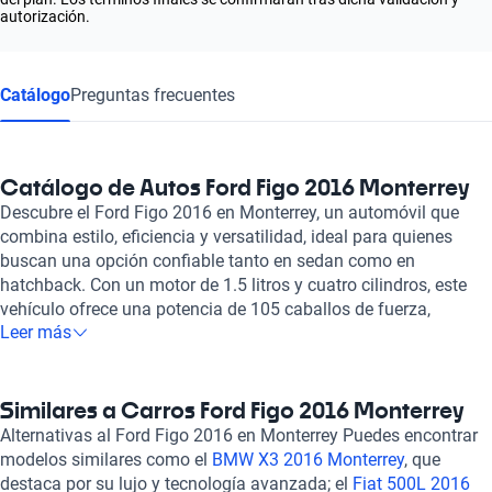
autorización.
Catálogo
Preguntas frecuentes
Catálogo de Autos Ford Figo 2016 Monterrey
Descubre el Ford Figo 2016 en Monterrey, un automóvil que
combina estilo, eficiencia y versatilidad, ideal para quienes
buscan una opción confiable tanto en sedan como en
hatchback. Con un motor de 1.5 litros y cuatro cilindros, este
vehículo ofrece una potencia de 105 caballos de fuerza,
Leer más
haciendo que cada viaje sea no solo placentero sino también
ágil y eficiente. La economía de combustible del Ford Figo
2016 es notable, con un consumo combinado que varía entre
5.0 y 5.1 litros cada 100 km, permitiéndote disfrutar de
Similares a Carros Ford Figo 2016 Monterrey
recorridos de hasta 905 km con un tanque lleno. Este modelo
Alternativas al Ford Figo 2016 en Monterrey Puedes encontrar
destaca por su capacidad para recibir hasta cinco pasajeros
modelos similares como el
BMW X3 2016 Monterrey
, que
cómodamente, con asientos de tela que aseguran un ambiente
destaca por su lujo y tecnología avanzada; el
Fiat 500L 2016