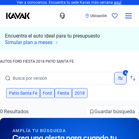
Ven a conocernos. Encuentra tu sede Kavak más cercana
aquí
.
Ubicación
Encuentra el auto ideal para tu presupuesto
Simular plan a meses
Busca por marca
AUTOS FORD FIESTA 2018 PATIO SANTA FE
Busca por modelo
4
Busca por versión
Busca por año
Patio Santa Fe
Ford
Fiesta
2018
Busca por marca
Guardar búsqueda
0 Resultados
Busca por modelo
AMPLÍA TU BÚSQUEDA
Busca por versión
Crea una alerta para cuando tu