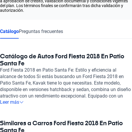
a aprobación de crédito, validación documental y condiciones vigentes
del plan. Los términos finales se confirmarán tras dicha validación y
autorización.
Catálogo
Preguntas frecuentes
Catálogo de Autos Ford Fiesta 2018 En Patio
Santa Fe
Ford Fiesta 2018 en Patio Santa Fe: Estilo y eficiencia al
alcance de todos Si estás buscando un Ford Fiesta 2018 en
Patio Santa Fe, Kavak tiene lo que necesitas. Este modelo,
disponible en versiones hatchback y sedan, combina un diseño
atractivo con un rendimiento excepcional. Equipado con un
Leer más
motor de 1.6 litros de combustión y 4 cilindros, ofrece una
potencia de hasta 120 hp, ideal para una conducción ágil y
dinámica en la ciudad. El Ford Fiesta 2018 se destaca por su
eficiencia de combustible, con un consumo combinado de entre
Similares a Carros Ford Fiesta 2018 En Patio
5.3 y 6.0 litros cada 100 km, lo que se traduce en menos
Santa Fe