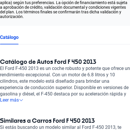
aplica) según tus preferencias. La opción de financiamiento está sujeta
a aprobación de crédito, validación documental y condiciones vigentes
del plan. Los términos finales se confirmarán tras dicha validación y
autorización.
Catálogo
Catálogo de Autos Ford F 450 2013
El Ford F-450 2013 es un coche robusto y potente que ofrece un
rendimiento excepcional. Con un motor de 6.8 litros y 10
cilindros, este modelo está diseñado para brindar una
experiencia de conducción superior. Disponible en versiones de
gasolina y diésel, el F-450 destaca por su aceleración rápida y
Leer más
su potencia de 362 caballos de fuerza. Con capacidad para tres
pasajeros, este camión de carga pesada es ideal para trabajos
exigentes. Su diseño resistente y sus características de
seguridad, como bolsas de aire delanteras y frenos ABS, lo
Similares a Carros Ford F 450 2013
convierten en una opción confiable para aquellos que buscan
Si estás buscando un modelo similar al Ford F-450 2013, te