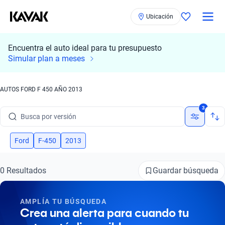
Ubicación
Encuentra el auto ideal para tu presupuesto
Busca por marca
Simular plan a meses
Busca por modelo
AUTOS FORD F 450 AÑO 2013
Busca por versión
3
Busca por año
Ford
F-450
2013
Busca por marca
Busca por modelo
Guardar búsqueda
0 Resultados
Busca por versión
AMPLÍA TU BÚSQUEDA
Busca por año
Crea una alerta para cuando tu