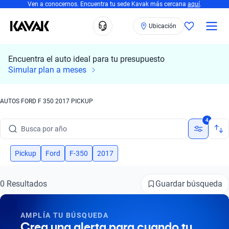
Ven a conocernos. Encuentra tu sede Kavak más cercana
aquí
.
Ubicación
Encuentra el auto ideal para tu presupuesto
Busca por marca
Simular plan a meses
Busca por modelo
AUTOS FORD F 350 2017 PICKUP
Busca por versión
4
Busca por año
Busca por marca
Pickup
Ford
F-350
2017
Busca por modelo
Guardar búsqueda
0 Resultados
Busca por versión
AMPLÍA TU BÚSQUEDA
Busca por año
Crea una alerta para cuando tu