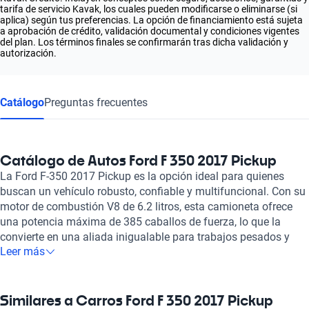
tarifa de servicio Kavak, los cuales pueden modificarse o eliminarse (si
aplica) según tus preferencias. La opción de financiamiento está sujeta
a aprobación de crédito, validación documental y condiciones vigentes
del plan. Los términos finales se confirmarán tras dicha validación y
autorización.
Catálogo
Preguntas frecuentes
Catálogo de Autos Ford F 350 2017 Pickup
La Ford F-350 2017 Pickup es la opción ideal para quienes
buscan un vehículo robusto, confiable y multifuncional. Con su
motor de combustión V8 de 6.2 litros, esta camioneta ofrece
una potencia máxima de 385 caballos de fuerza, lo que la
convierte en una aliada inigualable para trabajos pesados y
Leer más
aventuras en carretera. Gracias a su transmisión automática y
manual, tendrás la versatilidad que necesitas para manejar en
diversas condiciones. Uno de los aspectos más destacados de
la Ford F-350 2017 Pickup es su capacidad de carga. Con
Similares a Carros Ford F 350 2017 Pickup