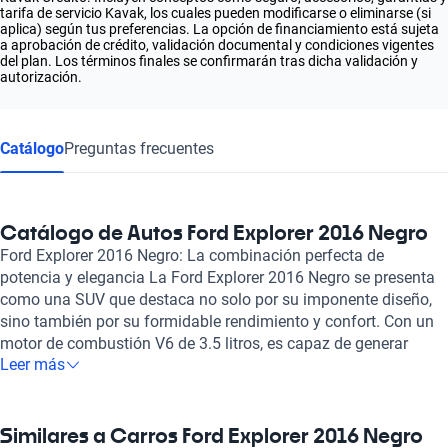
tarifa de servicio Kavak, los cuales pueden modificarse o eliminarse (si
aplica) según tus preferencias. La opción de financiamiento está sujeta
a aprobación de crédito, validación documental y condiciones vigentes
del plan. Los términos finales se confirmarán tras dicha validación y
autorización.
Catálogo
Preguntas frecuentes
Catálogo de Autos Ford Explorer 2016 Negro
Ford Explorer 2016 Negro: La combinación perfecta de
potencia y elegancia La Ford Explorer 2016 Negro se presenta
como una SUV que destaca no solo por su imponente diseño,
sino también por su formidable rendimiento y confort. Con un
motor de combustión V6 de 3.5 litros, es capaz de generar
Leer más
hasta 290 caballos de fuerza, ofreciendo una experiencia de
conducción poderosa y ágil. Su velocidad máxima de 180
km/h asegura que puedas disfrutar de rutas rápidas con total
confianza. El interior de la Explorer es un espacio diseñado
Similares a Carros Ford Explorer 2016 Negro