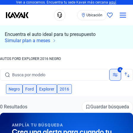
Ven a conocernos. Encuentra tu sede Kavak más cercana
aquí
.
Ubicación
Encuentra el auto ideal para tu presupuesto
Simular plan a meses
AUTOS FORD EXPLORER 2016 NEGRO
Busca por marca
4
Busca por modelo
Busca por versión
Negro
Ford
Explorer
2016
Busca por año
Guardar búsqueda
0 Resultados
Busca por marca
AMPLÍA TU BÚSQUEDA
Busca por modelo
Crea una alerta para cuando tu