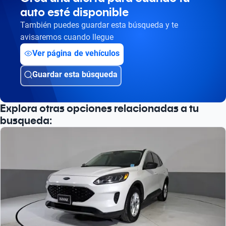
auto esté disponible
Busca por versión
También puedes guardar esta búsqueda y te
Busca por año
avisaremos cuando llegue
Ver página de vehículos
Guardar esta búsqueda
Explora otras opciones relacionadas a tu
busqueda: