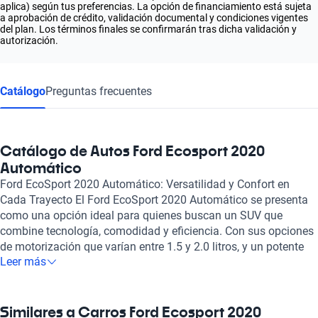
aplica) según tus preferencias. La opción de financiamiento está sujeta
a aprobación de crédito, validación documental y condiciones vigentes
del plan. Los términos finales se confirmarán tras dicha validación y
autorización.
Catálogo
Preguntas frecuentes
Catálogo de Autos Ford Ecosport 2020
Automático
Ford EcoSport 2020 Automático: Versatilidad y Confort en
Cada Trayecto El Ford EcoSport 2020 Automático se presenta
como una opción ideal para quienes buscan un SUV que
combine tecnología, comodidad y eficiencia. Con sus opciones
de motorización que varían entre 1.5 y 2.0 litros, y un potente
Leer más
motor que alcanza hasta 164 caballos de fuerza, este modelo
asegura un rendimiento excepcional y una experiencia de
conducción agradable en diferentes entornos, ya sea urbano o
en carretera. El diseño interior del EcoSport 2020 destaca por
Similares a Carros Ford Ecosport 2020