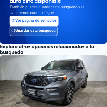
auto esté disponible
Busca por año
También puedes guardar esta búsqueda y te
avisaremos cuando llegue
Ver página de vehículos
Guardar esta búsqueda
Explora otras opciones relacionadas a tu
busqueda: