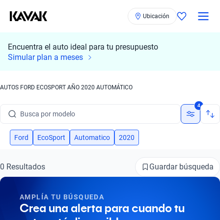
Ubicación
Encuentra el auto ideal para tu presupuesto
Simular plan a meses
Busca por marca
AUTOS FORD ECOSPORT AÑO 2020 AUTOMÁTICO
Busca por modelo
4
Busca por versión
Busca por año
Ford
EcoSport
Automatico
2020
Busca por marca
Guardar búsqueda
0 Resultados
Busca por modelo
AMPLÍA TU BÚSQUEDA
Busca por versión
Crea una alerta para cuando tu