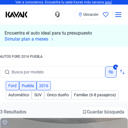
Ven a conocernos. Encuentra tu sede Kavak más cercana
aquí
.
Ubicación
Encuentra el auto ideal para tu presupuesto
Simular plan a meses
AUTOS FORD 2016 PUEBLA
Busca por marca
3
Busca por modelo
Busca por versión
Ford
Puebla
2016
Automático
SUV
Único dueño
Familiar (6-8 pasajeros)
Busca por año
Busca por marca
Guardar búsqueda
3 Resultados
Busca por modelo