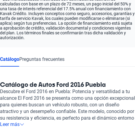
calculadas con base en un plazo de 72 meses, un pago inicial del 50% y
una tasa de interés referencial del 17.5% anual con financiamiento con
Kavak Crédito. Incluyen conceptos como seguro, accesorios, garantías y
tarifa de servicio Kavak, los cuales pueden modificarse o eliminarse (si
aplica) según tus preferencias. La opción de financiamiento está sujeta
a aprobación de crédito, validación documental y condiciones vigentes
del plan. Los términos finales se confirmarán tras dicha validación y
autorización.
Catálogo
Preguntas frecuentes
Catálogo de Autos Ford 2016 Puebla
Descubre el Ford 2016 en Puebla: Potencia y versatilidad a tu
alcance El Ford 2016 se presenta como una opción excepcional
para quienes buscan un vehículo robusto, con un diseño
atractivo y un desempeño confiable. Este modelo, conocido por
su resistencia y eficiencia, es perfecto para el dinámico entorno
Leer más
urbano de Puebla, ofreciendo tanto confort como
funcionalidad. Equipado con potentes motores y opciones de