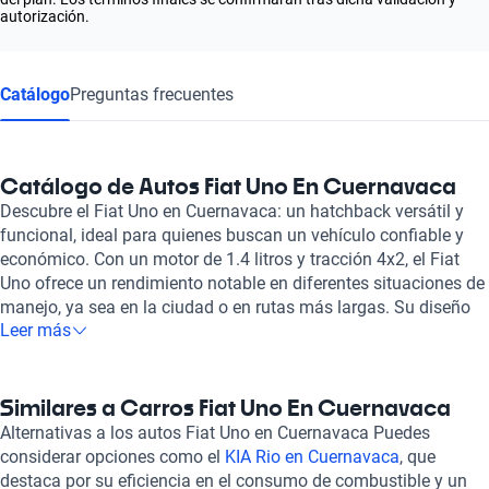
autorización.
Catálogo
Preguntas frecuentes
Catálogo de Autos Fiat Uno En Cuernavaca
Descubre el Fiat Uno en Cuernavaca: un hatchback versátil y
funcional, ideal para quienes buscan un vehículo confiable y
económico. Con un motor de 1.4 litros y tracción 4x2, el Fiat
Uno ofrece un rendimiento notable en diferentes situaciones de
manejo, ya sea en la ciudad o en rutas más largas. Su diseño
Leer más
compacto facilita la conducción y el estacionamiento,
especialmente en las zonas urbanas de Cuernavaca. Una de las
características más atractivas del Fiat Uno es su capacidad
para acomodar hasta cinco pasajeros, brindando espacio
Similares a Carros Fiat Uno En Cuernavaca
suficiente para viajes familiares o con amigos. Además, su
Alternativas a los autos Fiat Uno en Cuernavaca Puedes
interior, fabricado con materiales de tela, asegura comodidad y
considerar opciones como el
KIA Rio en Cuernavaca
, que
practicidad en cada trayecto. Este modelo destaca también por
destaca por su eficiencia en el consumo de combustible y un