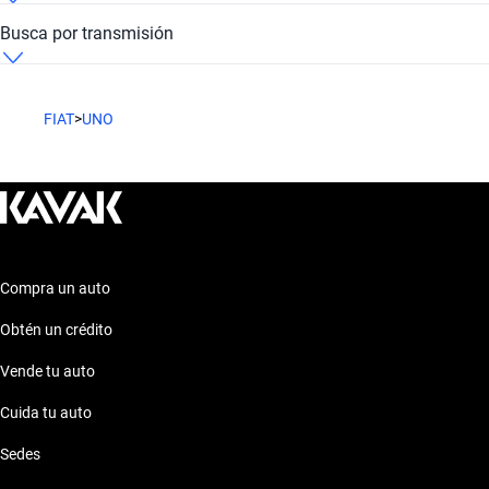
Fiat Uno Cuernavaca Red
Fiat Uno Cuernavaca Kavak Forum Cuernavaca
Busca por transmisión
Fiat Uno Cuernavaca Rojo
Fiat Uno Cuernavaca Manual
FIAT
>
UNO
Compra un auto
Obtén un crédito
Vende tu auto
Cuida tu auto
Sedes