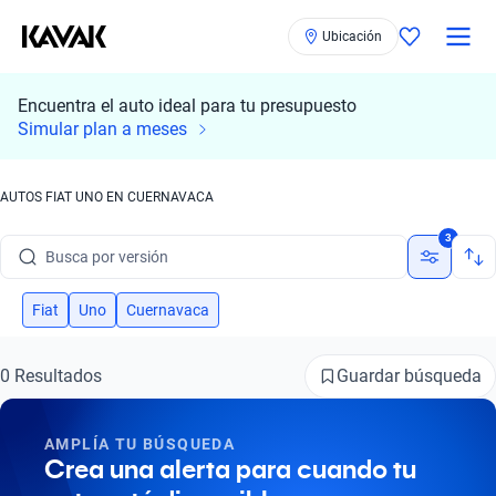
Ubicación
Encuentra el auto ideal para tu presupuesto
Busca por marca
Simular plan a meses
Busca por modelo
AUTOS FIAT UNO EN CUERNAVACA
Busca por versión
3
Busca por año
Busca por marca
Fiat
Uno
Cuernavaca
Busca por modelo
Guardar búsqueda
0 Resultados
Busca por versión
AMPLÍA TU BÚSQUEDA
Busca por año
Crea una alerta para cuando tu