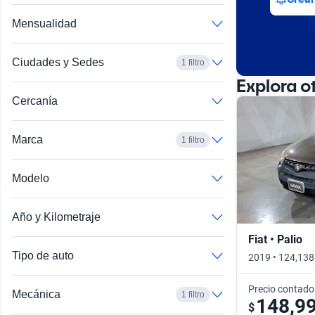
Mensualidad
Ciudades y Sedes
1 filtro
Explora o
Cercanía
Marca
1 filtro
Modelo
Año y Kilometraje
Fiat • Palio
Tipo de auto
2019 • 124,138
Precio contado
Mecánica
1 filtro
148,9
$