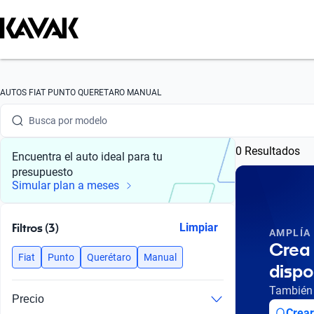
Busca por marca
AUTOS FIAT PUNTO QUERETARO MANUAL
Busca por modelo
0 Resultados
Busca por versión
Encuentra el auto ideal para tu
presupuesto
Busca por año
Simular plan a meses
Busca por marca
Filtros (3)
Limpiar
AMPLÍA
Busca por modelo
Crea 
Fiat
Punto
Querétaro
Manual
dispo
Busca por versión
También 
Precio
Busca por año
Crear