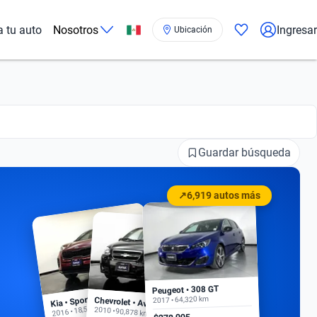
a tu auto
Nosotros
Ingresar
Ubicación
Guardar búsqueda
↗
6,919 autos más
Peugeot • 308 GT
Kia • Sportage EX
2017 • 64,320 km
Chevrolet • Aveo
2016 • 18,500 km
2010 • 90,878 km