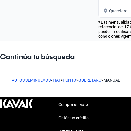
Querétaro
* Las mensualidad
referencial del 17
pueden modificarse
condiciones vigent
Continúa tu búsqueda
AUTOS SEMINUEVOS
>
FIAT
>
PUNTO
>
QUERETARO
>
MANUAL
Compra un auto
Obtén un crédito