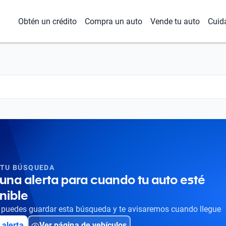
Obtén un crédito
Compra un auto
Vende tu auto
Cuid
 TU BÚSQUEDA
una alerta para cuando tu auto esté
nible
puedes guardar esta búsqueda y te avisaremos cuando llegue
 alerta
Ver página de vehículos