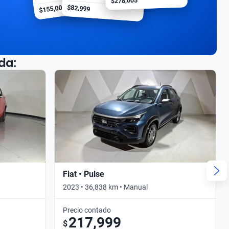
$278,005
$155,000
$82,999
da:
Fiat • Pulse
2023 • 36,838 km • Manual
Precio contado
217,999
$