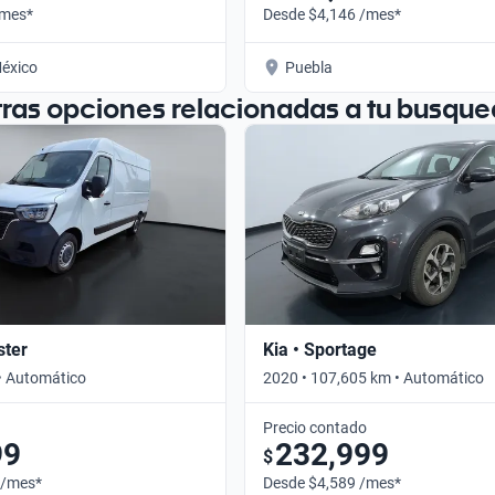
/mes*
Desde $4,146 /mes*
éxico
Puebla
tras opciones relacionadas a tu busque
ster
Kia • Sportage
• Automático
2020 • 107,605 km • Automático
Precio contado
99
232,999
$
 /mes*
Desde $4,589 /mes*