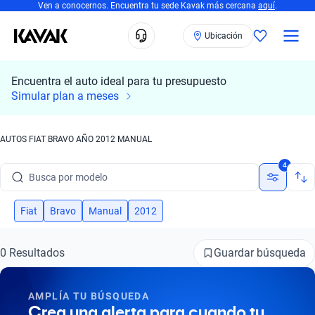
Ven a conocernos. Encuentra tu sede Kavak más cercana
aquí
.
Ubicación
Encuentra el auto ideal para tu presupuesto
Simular plan a meses
AUTOS FIAT BRAVO AÑO 2012 MANUAL
Busca por marca
4
Busca por modelo
Busca por versión
Fiat
Bravo
Manual
2012
Busca por año
Guardar búsqueda
0 Resultados
Busca por marca
AMPLÍA TU BÚSQUEDA
Busca por modelo
Crea una alerta para cuando tu