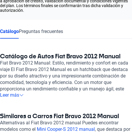
a aprobación de crédito, validación documental y condiciones vigentes
del plan. Los términos finales se confirmarán tras dicha validación y
autorización.
Catálogo
Preguntas frecuentes
Catálogo de Autos Fiat Bravo 2012 Manual
Fiat Bravo 2012 Manual: Estilo, rendimiento y confort en cada
viaje El Fiat Bravo 2012 Manual es un hatchback que destaca
por su diseño atractivo y una impresionante combinación de
comodidad, tecnología y eficiencia. Con un motor que
proporciona un rendimiento confiable y un manejo ágil, este
Leer más
modelo se convierte en la opción ideal para quienes buscan un
vehículo que se adapte tanto a la vida urbana como a
escapadas por carretera. Uno de los aspectos más destacados
del Fiat Bravo 2012 es su interior, que ofrece un ambiente
Similares a Carros Fiat Bravo 2012 Manual
espacioso y bien diseñado, con acabados de calidad que
Alternativas al Fiat Bravo 2012 manual Puedes encontrar
generan una sensación de confort inmediato. Los asientos son
modelos como el
Mini Cooper-S 2012 manual
, que destaca por