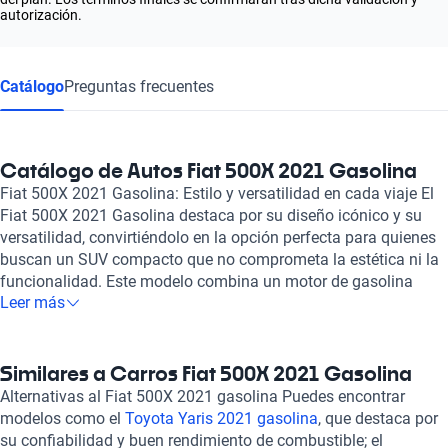
autorización.
Catálogo
Preguntas frecuentes
Catálogo de Autos Fiat 500X 2021 Gasolina
Fiat 500X 2021 Gasolina: Estilo y versatilidad en cada viaje El
Fiat 500X 2021 Gasolina destaca por su diseño icónico y su
versatilidad, convirtiéndolo en la opción perfecta para quienes
buscan un SUV compacto que no comprometa la estética ni la
funcionalidad. Este modelo combina un motor de gasolina
Leer más
eficiente con un estilo atractivo, ideal tanto para la ciudad
como para escapadas de fin de semana. Su diseño moderno y
elegante, junto con los detalles distintivos de la marca,
garantizan que cada trayecto sea una declaración de estilo. La
Similares a Carros Fiat 500X 2021 Gasolina
tecnología de vanguardia que integra el Fiat 500X 2021 no solo
Alternativas al Fiat 500X 2021 gasolina Puedes encontrar
mejora la experiencia del conductor, sino que también asegura
modelos como el
Toyota Yaris 2021 gasolina
, que destaca por
la comodidad de todos los ocupantes. Equipado con un
su confiabilidad y buen rendimiento de combustible; el