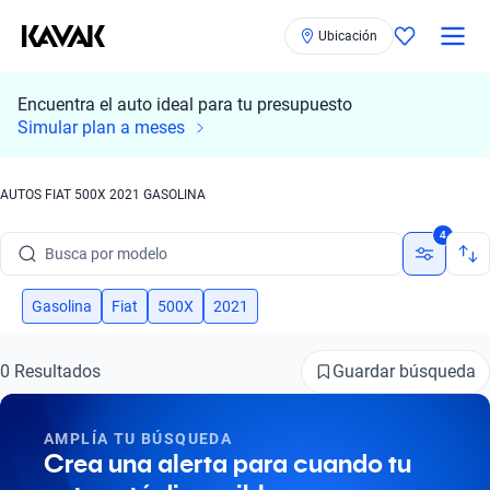
Ubicación
Encuentra el auto ideal para tu presupuesto
Simular plan a meses
AUTOS FIAT 500X 2021 GASOLINA
Busca por marca
4
Busca por modelo
Busca por versión
Gasolina
Fiat
500X
2021
Busca por año
Guardar búsqueda
0 Resultados
Busca por marca
AMPLÍA TU BÚSQUEDA
Busca por modelo
Crea una alerta para cuando tu