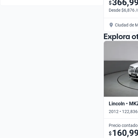
366,9
$
Desde $6,876 
Ciudad de M
Explora o
Lincoln • MK
2012 • 122,836
Precio contado
160,9
$