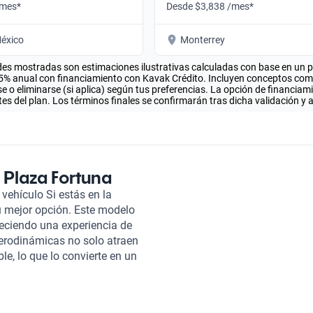
/mes*
Desde $3,838 /mes*
éxico
Monterrey
es mostradas son estimaciones ilustrativas calculadas con base en un pla
.5% anual con financiamiento con Kavak Crédito. Incluyen conceptos como 
 o eliminarse (si aplica) según tus preferencias. La opción de financiam
es del plan. Los términos finales se confirmarán tras dicha validación y 
 Plaza Fortuna
vehículo Si estás en la
 mejor opción. Este modelo
reciendo una experiencia de
aerodinámicas no solo atraen
e, lo que lo convierte en un
 2012 pasa por una exhaustiva
o se encuentre en condiciones
d y confianza que necesitas al