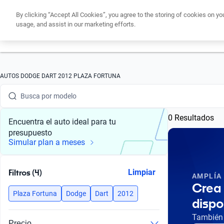
By clicking “Accept All Cookies”, you agree to the storing of cookies on yo
usage, and assist in our marketing efforts.
Obtén un cré
Busca por marca
AUTOS DODGE DART 2012 PLAZA FORTUNA
Busca por modelo
0 Resultados
Busca por versión
Encuentra el auto ideal para tu
presupuesto
Busca por año
Simular plan a meses
Busca por marca
Filtros (4)
Limpiar
AMPLÍA
Busca por modelo
Crea 
Plaza Fortuna
Dodge
Dart
2012
dispo
Busca por versión
También 
Precio