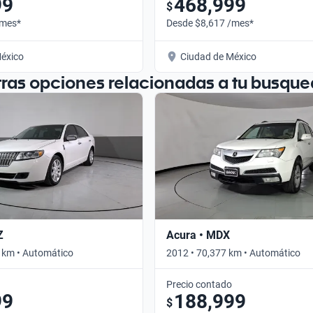
99
468,999
$
/mes*
Desde $8,617 /mes*
éxico
Ciudad de México
tras opciones relacionadas a tu busque
Z
Acura • MDX
 km • Automático
2012 • 70,377 km • Automático
Precio contado
99
188,999
$