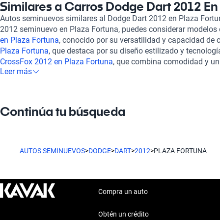
adquirir un auto seminuevo. Además, si requieres financiamien
Similares a Carros Dodge Dart 2012 En
flexibles que se adaptan a tus necesidades, permitiendo que t
Autos seminuevos similares al Dodge Dart 2012 en Plaza Fortu
experiencia de compra es completamente en línea, lo que te per
2012 seminuevo en Plaza Fortuna, puedes considerar modelos
Dodge Dart 2012 desde la comodidad de tu hogar. También con
en Plaza Fortuna
, conocido por su versatilidad y capacidad de 
postventa, asegurando que cualquier duda o inconveniente que
Plaza Fortuna
, que destaca por su diseño estilizado y tecnologí
eficaz. Si deseas mayor tranquilidad, puedes optar por una gara
CrossFox 2012 en Plaza Fortuna
, que combina comodidad y un 
la seguridad de tu inversión. No pierdas la oportunidad de adqu
Leer más
ofrecen características atractivas y pueden ser opciones viabl
Plaza Fortuna a través de Kavak, donde la calidad y el servicio 
vehículo que se ajuste a sus necesidades diarias y estilo de vid
experiencia automotriz.
Continúa tu búsqueda
AUTOS SEMINUEVOS
>
DODGE
>
DART
>
2012
>
PLAZA FORTUNA
Compra un auto
Obtén un crédito