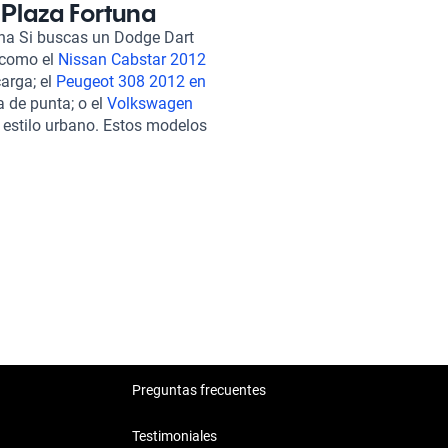
to, Kavak ofrece opciones
 Plaza Fortuna
u compra sea más accesible. La
na Si buscas un Dodge Dart
mite explorar el catálogo de
 como el
Nissan Cabstar 2012
tamos con un sólido soporte
carga; el
Peugeot 308 2012 en
 tengas sea atendido de manera
a de punta; o el
Volkswagen
ntía extendida, lo que refuerza
estilo urbano. Estos modelos
irir un Dodge Dart 2012 en
es para quienes buscan un
se unen para brindarte la mejor
a.
Preguntas frecuentes
Testimoniales