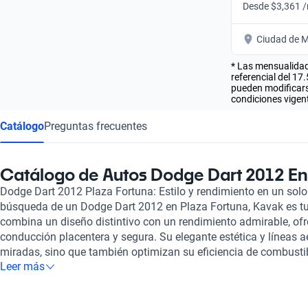
Desde $3,361 
Ciudad de M
* Las mensualidad
referencial del 17
pueden modificarse
condiciones vigent
Catálogo
Preguntas frecuentes
Catálogo de Autos Dodge Dart 2012 En
Dodge Dart 2012 Plaza Fortuna: Estilo y rendimiento en un solo 
búsqueda de un Dodge Dart 2012 en Plaza Fortuna, Kavak es tu
combina un diseño distintivo con un rendimiento admirable, of
conducción placentera y segura. Su elegante estética y líneas 
miradas, sino que también optimizan su eficiencia de combustibl
Leer más
vehículo práctico para el día a día. En Kavak, cada Dodge Dart
inspección de más de 240 puntos, asegurando que cada vehícul
mecánicas y estéticas impecables. Esto te brinda la tranquilida