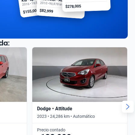
2016 • 18,500 km
2010 • 90,878 km
$278,005
$155,000
$82,999
da:
Dodge • Attitude
2023 • 24,286 km • Automático
Precio contado