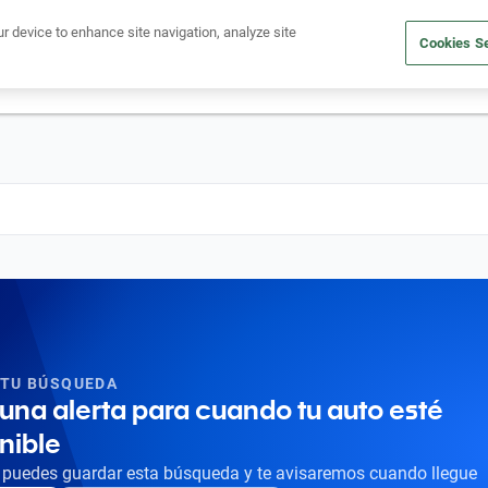
Ven a conocernos. Encuentra tu sede Kavak más cercana
aquí
.
ur device to enhance site navigation, analyze site
Cookies Se
dito
Compra un auto
Vende tu auto
Cuida tu auto
Nosotr
 TU BÚSQUEDA
una alerta para cuando tu auto esté
nible
puedes guardar esta búsqueda y te avisaremos cuando llegue