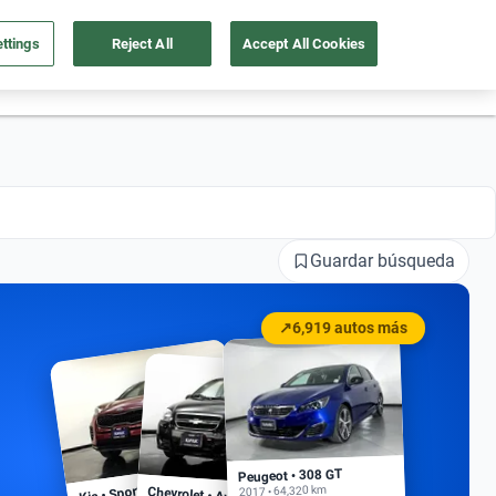
ttings
Reject All
Accept All Cookies
55 4162 9202
os
Ingresar
Ubicación
Guardar búsqueda
↗
6,919 autos más
Peugeot • 308 GT
Kia • Sportage EX
2017 • 64,320 km
Chevrolet • Aveo