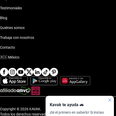
Testimoniales
Dodge Charger 2022 de 650 mil pesos
Blog
Dodge Charger 2022 de 700 mil pesos
Quiénes somos
Trabaja con nosotros
Dodge Charger 2022 de 750 mil pesos
Contacto
Dodge Charger 2022 de 800 mil pesos
🇲🇽
México
Dodge Charger 2022 de 850 mil pesos
Dodge Charger 2022 de 900 mil pesos
Dodge Charger 2022 de 950 mil pesos
Kavak te ayuda 🚗
Copyright © 2026 KAVAK.
¡Sé el primero en saberlo! Si inicias
Todos los derechos reservados.