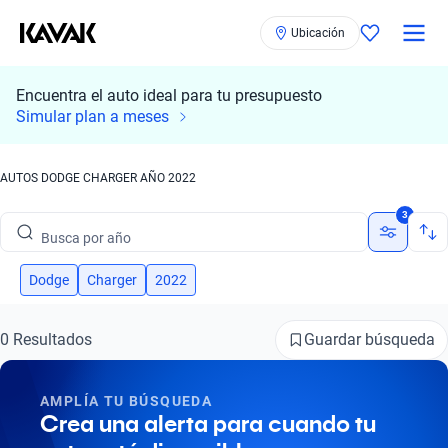
Ubicación
Encuentra el auto ideal para tu presupuesto
Busca por marca
Simular plan a meses
Busca por modelo
AUTOS DODGE CHARGER AÑO 2022
Busca por versión
3
Busca por año
Busca por marca
Dodge
Charger
2022
Busca por modelo
Guardar búsqueda
0 Resultados
Busca por versión
AMPLÍA TU BÚSQUEDA
Busca por año
Crea una alerta para cuando tu