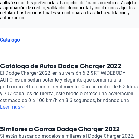
aplica) según tus preferencias. La opción de financiamiento está sujeta
a aprobación de crédito, validación documental y condiciones vigentes
del plan. Los términos finales se confirmarán tras dicha validación y
autorización.
Catálogo
Catálogo de Autos Dodge Charger 2022
El Dodge Charger 2022, en su versión 6.2 SRT WIDEBODY
AUTO, es un sedán potente y elegante que combina a la
perfección el lujo con el rendimiento. Con un motor de 6.2 litros
y 707 caballos de fuerza, este modelo ofrece una aceleración
estimada de 0 a 100 km/h en 3.6 segundos, brindando una
Leer más
experiencia de conducción emocionante. Equipado con
asientos de gamuza sintética, bolsas de aire frontales y
laterales, frenos ABS y asistencia de frenado, el Dodge Charger
2022 garantiza la seguridad y comodidad de hasta 5
Similares a Carros Dodge Charger 2022
pasajeros. Además, su techo 'Quemacocos' y su sistema de
Si estás buscando modelos similares al Dodge Charger 2022,