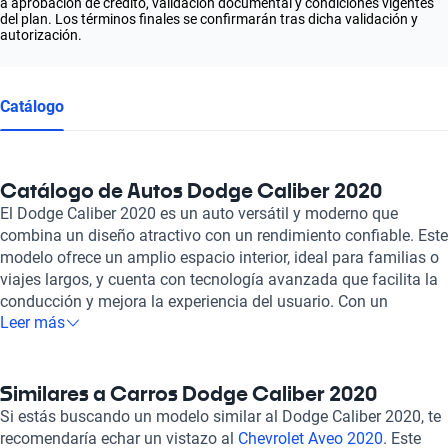
a aprobación de crédito, validación documental y condiciones vigentes
del plan. Los términos finales se confirmarán tras dicha validación y
autorización.
Catálogo
Catálogo de Autos Dodge Caliber 2020
El Dodge Caliber 2020 es un auto versátil y moderno que
combina un diseño atractivo con un rendimiento confiable. Este
modelo ofrece un amplio espacio interior, ideal para familias o
viajes largos, y cuenta con tecnología avanzada que facilita la
conducción y mejora la experiencia del usuario. Con un
Leer más
enfoque en la eficiencia y la comodidad, el Dodge Caliber 2020
es una excelente opción para aquellos que buscan un auto
práctico y funcional, sin ser necesariamente un auto de lujo. En
Kavak, nos enorgullece ser una compañía comprometida con la
Similares a Carros Dodge Caliber 2020
satisfacción de nuestros clientes. Cada auto en nuestro
Si estás buscando un modelo similar al Dodge Caliber 2020, te
inventario ha sido cuidadosamente seleccionado e
recomendaría echar un vistazo al
Chevrolet Aveo 2020
. Este