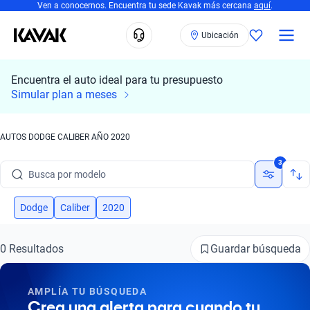
Ven a conocernos. Encuentra tu sede Kavak más cercana
aquí
.
Ubicación
Encuentra el auto ideal para tu presupuesto
Simular plan a meses
AUTOS DODGE CALIBER AÑO 2020
Busca por marca
3
Busca por modelo
Busca por versión
Dodge
Caliber
2020
Busca por año
Guardar búsqueda
0 Resultados
Busca por marca
AMPLÍA TU BÚSQUEDA
Busca por modelo
Crea una alerta para cuando tu