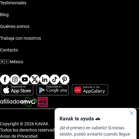
Testimoniales
Dodge Caliber 2020 de 650 mil pesos
Blog
Dodge Caliber 2020 de 700 mil pesos
Quiénes somos
Trabaja con nosotros
Dodge Caliber 2020 de 750 mil pesos
Contacto
Dodge Caliber 2020 de 800 mil pesos
🇲🇽
México
Dodge Caliber 2020 de 850 mil pesos
Dodge Caliber 2020 de 900 mil pesos
Dodge Caliber 2020 de 950 mil pesos
Kavak te ayuda 🚗
Copyright © 2026 KAVAK.
¡Sé el primero en saberlo! Si inicias
Todos los derechos reservados.
sesión, puedo avisarte cuando llegue
Aviso de Privacidad