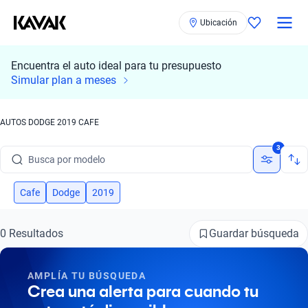
Ubicación
Encuentra el auto ideal para tu presupuesto
Simular plan a meses
AUTOS DODGE 2019 CAFE
Busca por marca
3
Busca por modelo
Busca por versión
Cafe
Dodge
2019
Busca por año
Guardar búsqueda
0 Resultados
Busca por marca
AMPLÍA TU BÚSQUEDA
Busca por modelo
Crea una alerta para cuando tu