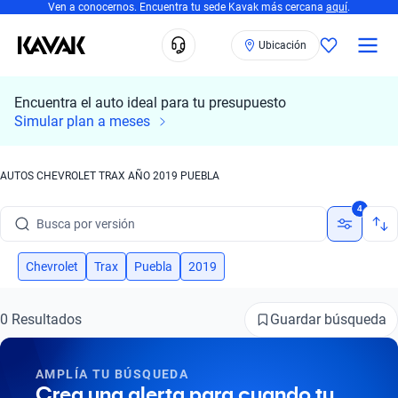
Ven a conocernos. Encuentra tu sede Kavak más cercana
aquí
.
Ubicación
Encuentra el auto ideal para tu presupuesto
Simular plan a meses
Busca por marca
Busca por modelo
AUTOS CHEVROLET TRAX AÑO 2019 PUEBLA
Busca por versión
4
Busca por año
Chevrolet
Trax
Puebla
2019
Busca por marca
Guardar búsqueda
0 Resultados
Busca por modelo
Busca por versión
AMPLÍA TU BÚSQUEDA
Crea una alerta para cuando tu