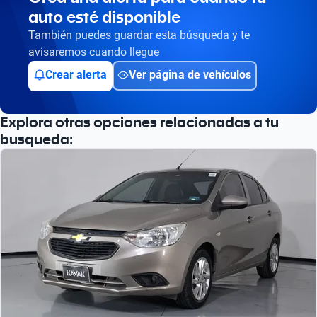
Busca por año
auto esté disponible
También puedes guardar esta búsqueda y te
avisaremos cuando llegue
Crear alerta
Ver página de vehículos
Explora otras opciones relacionadas a tu
busqueda: