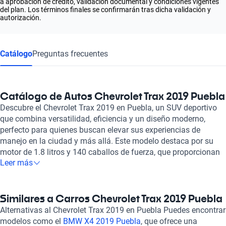
a aprobación de crédito, validación documental y condiciones vigentes
del plan. Los términos finales se confirmarán tras dicha validación y
autorización.
Catálogo
Preguntas frecuentes
Catálogo de Autos Chevrolet Trax 2019 Puebla
Descubre el Chevrolet Trax 2019 en Puebla, un SUV deportivo
que combina versatilidad, eficiencia y un diseño moderno,
perfecto para quienes buscan elevar sus experiencias de
manejo en la ciudad y más allá. Este modelo destaca por su
motor de 1.8 litros y 140 caballos de fuerza, que proporcionan
Leer más
un rendimiento ágil y dinámico. Con la capacidad de abordar
diversos terrenos, el Chevrolet Trax 2019 es ideal para quienes
desean aventurarse sin renunciar a la comodidad y el estilo. El
interior del Trax ofrece espacio para cinco pasajeros, con
Similares a Carros Chevrolet Trax 2019 Puebla
asientos de cuero y tela que aseguran el confort en cada
Alternativas al Chevrolet Trax 2019 en Puebla Puedes encontrar
trayecto. Además, la integración de Apple Carplay y Android
modelos como el
BMW X4 2019 Puebla
, que ofrece una