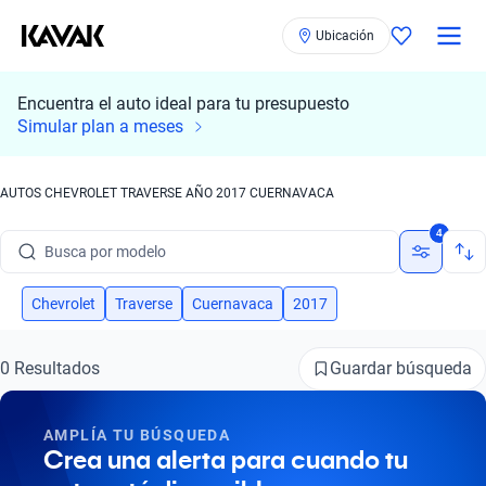
Ubicación
Encuentra el auto ideal para tu presupuesto
Simular plan a meses
AUTOS CHEVROLET TRAVERSE AÑO 2017 CUERNAVACA
Busca por marca
4
Busca por modelo
Busca por versión
Chevrolet
Traverse
Cuernavaca
2017
Busca por año
Guardar búsqueda
0 Resultados
Busca por marca
AMPLÍA TU BÚSQUEDA
Busca por modelo
Crea una alerta para cuando tu