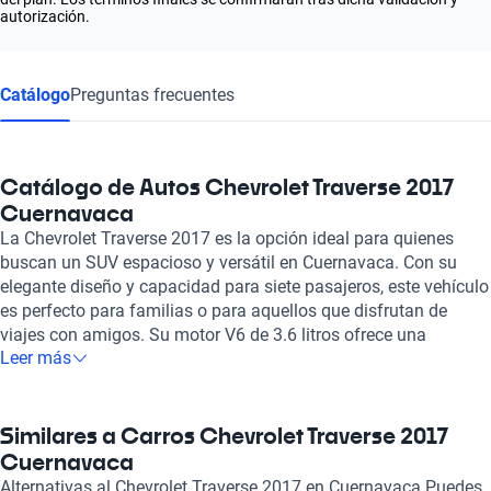
autorización.
Catálogo
Preguntas frecuentes
Catálogo de Autos Chevrolet Traverse 2017
Cuernavaca
La Chevrolet Traverse 2017 es la opción ideal para quienes
buscan un SUV espacioso y versátil en Cuernavaca. Con su
elegante diseño y capacidad para siete pasajeros, este vehículo
es perfecto para familias o para aquellos que disfrutan de
viajes con amigos. Su motor V6 de 3.6 litros ofrece una
Leer más
potencia impresionante de 281 caballos de fuerza,
garantizando un rendimiento óptimo tanto en la ciudad como
en la carretera. El consumo de combustible combinado de 9.5
L/100 km se traduce en una mayor eficiencia, permitiéndote
Similares a Carros Chevrolet Traverse 2017
explorar más y gastar menos. La seguridad es una prioridad en
Cuernavaca
la Chevrolet Traverse 2017, que cuenta con siete airbags y una
Alternativas al Chevrolet Traverse 2017 en Cuernavaca Puedes