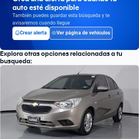
auto esté disponible
Busca por versión
También puedes guardar esta búsqueda y te
Busca por año
avisaremos cuando llegue
Crear alerta
Ver página de vehículos
Explora otras opciones relacionadas a tu
busqueda: