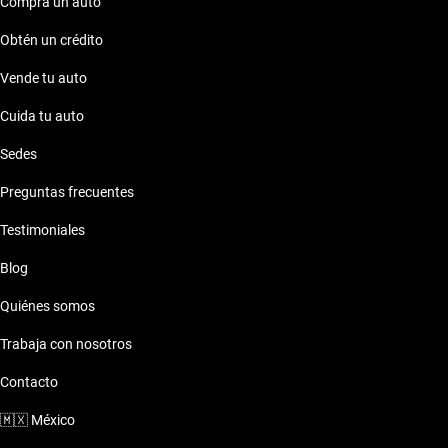
para resolver cualquier duda. Elegir Kavak significa optar por
Compra un auto
calidad, confianza y un compromiso con la satisfacción del
Obtén un crédito
cliente.
Vende tu auto
Cuida tu auto
Sedes
Preguntas frecuentes
Testimoniales
Blog
Quiénes somos
Trabaja con nosotros
Contacto
🇲🇽
México