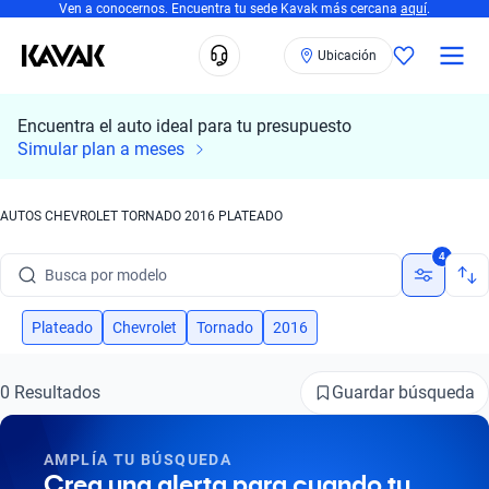
Ven a conocernos. Encuentra tu sede Kavak más cercana
aquí
.
Ubicación
Encuentra el auto ideal para tu presupuesto
Simular plan a meses
AUTOS CHEVROLET TORNADO 2016 PLATEADO
Busca por marca
4
Busca por modelo
Busca por versión
Plateado
Chevrolet
Tornado
2016
Busca por año
Guardar búsqueda
0 Resultados
Busca por marca
AMPLÍA TU BÚSQUEDA
Busca por modelo
Crea una alerta para cuando tu