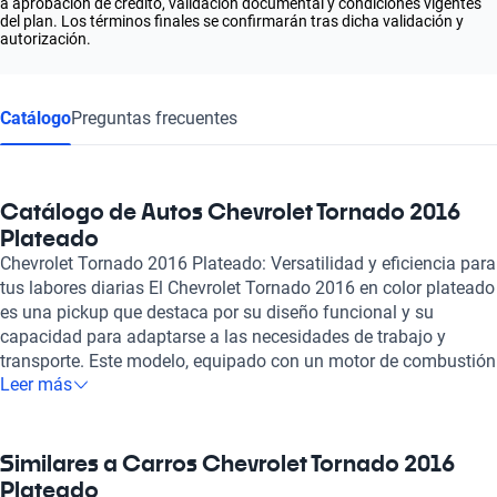
a aprobación de crédito, validación documental y condiciones vigentes
del plan. Los términos finales se confirmarán tras dicha validación y
autorización.
Catálogo
Preguntas frecuentes
Catálogo de Autos Chevrolet Tornado 2016
Plateado
Chevrolet Tornado 2016 Plateado: Versatilidad y eficiencia para
tus labores diarias El Chevrolet Tornado 2016 en color plateado
es una pickup que destaca por su diseño funcional y su
capacidad para adaptarse a las necesidades de trabajo y
transporte. Este modelo, equipado con un motor de combustión
Leer más
de 1.8 litros y 4 cilindros, ofrece una potencia de 105 caballos
que se traduce en un rendimiento excepcional. Su motor ha
sido diseñado para optimizar el consumo de combustible, con
una eficiencia que oscila entre 6.3 y 6.5 litros cada 100
Similares a Carros Chevrolet Tornado 2016
kilómetros, permitiendo recorrer hasta 896 kilómetros con un
Plateado