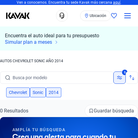
Ven a conocernos. Encuentra tu sede Kavak más cercana
aquí
.
Ubicación
Encuentra el auto ideal para tu presupuesto
Simular plan a meses
AUTOS CHEVROLET SONIC AÑO 2014
Busca por marca
3
Busca por modelo
Busca por versión
Chevrolet
Sonic
2014
Busca por año
Guardar búsqueda
0 Resultados
Busca por marca
AMPLÍA TU BÚSQUEDA
Busca por modelo
Crea una alerta para cuando tu