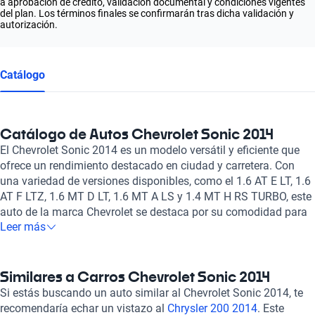
a aprobación de crédito, validación documental y condiciones vigentes
del plan. Los términos finales se confirmarán tras dicha validación y
autorización.
Catálogo
Catálogo de Autos Chevrolet Sonic 2014
El Chevrolet Sonic 2014 es un modelo versátil y eficiente que
ofrece un rendimiento destacado en ciudad y carretera. Con
una variedad de versiones disponibles, como el 1.6 AT E LT, 1.6
AT F LTZ, 1.6 MT D LT, 1.6 MT A LS y 1.4 MT H RS TURBO, este
auto de la marca Chevrolet se destaca por su comodidad para
Leer más
hasta 5 pasajeros, su motor de 4 cilindros y su transmisión
automática o manual, según la versión. Con bolsas de aire
frontales, frenos ABS y opciones de asistencia al conductor, el
Chevrolet Sonic 2014 ofrece un equilibrio entre seguridad y
Similares a Carros Chevrolet Sonic 2014
desempeño, convirtiéndolo en una excelente opción para
Si estás buscando un auto similar al Chevrolet Sonic 2014, te
aquellos que buscan un auto práctico y confiable. En Kavak,
recomendaría echar un vistazo al
Chrysler 200 2014
. Este