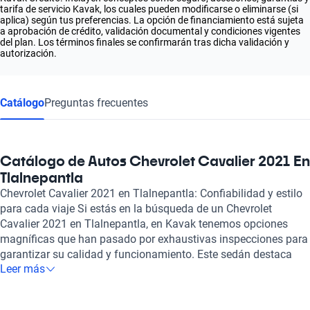
tarifa de servicio Kavak, los cuales pueden modificarse o eliminarse (si
aplica) según tus preferencias. La opción de financiamiento está sujeta
a aprobación de crédito, validación documental y condiciones vigentes
del plan. Los términos finales se confirmarán tras dicha validación y
autorización.
Catálogo
Preguntas frecuentes
Catálogo de Autos Chevrolet Cavalier 2021 En
Tlalnepantla
Chevrolet Cavalier 2021 en Tlalnepantla: Confiabilidad y estilo
para cada viaje Si estás en la búsqueda de un Chevrolet
Cavalier 2021 en Tlalnepantla, en Kavak tenemos opciones
magníficas que han pasado por exhaustivas inspecciones para
garantizar su calidad y funcionamiento. Este sedán destaca
Leer más
por su diseño atractivo y su eficiente rendimiento, gracias a su
motor de 1.5 litros con cuatro cilindros que entrega una
potencia de 107 caballos de fuerza. Además, su consumo de