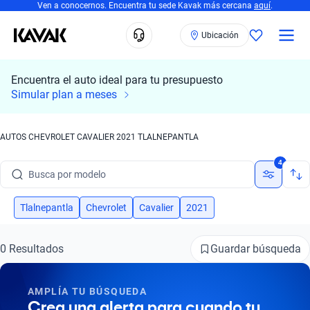
Ven a conocernos. Encuentra tu sede Kavak más cercana
aquí
.
Ubicación
Encuentra el auto ideal para tu presupuesto
Simular plan a meses
AUTOS CHEVROLET CAVALIER 2021 TLALNEPANTLA
Busca por marca
4
Busca por modelo
Busca por versión
Tlalnepantla
Chevrolet
Cavalier
2021
Busca por año
Guardar búsqueda
0 Resultados
Busca por marca
AMPLÍA TU BÚSQUEDA
Busca por modelo
Crea una alerta para cuando tu