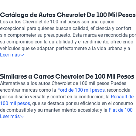
Catálogo de Autos Chevrolet De 100 Mil Pesos
Los autos Chevrolet de 100 mil pesos son una opción
excepcional para quienes buscan calidad, eficiencia y confort
sin comprometer su presupuesto. Esta marca es reconocida por
su compromiso con la durabilidad y el rendimiento, ofreciendo
vehículos que se adaptan perfectamente a la vida urbana y a
Leer más
las necesidades diarias de sus conductores. Entre las
principales características que hacen destacar a los autos
Chevrolet de 100 mil pesos se encuentran su diseño
contemporáneo, tecnología amigable y alto rendimiento en
Similares a Carros Chevrolet De 100 Mil Pesos
combustible. La experiencia de compra de un vehículo
Alternativas a los autos Chevrolet de 100 mil pesos Puedes
Chevrolet de 100 mil pesos en Kavak es completamente en
encontrar marcas como la
Ford de 100 mil pesos
, reconocida
línea, lo que permite acceder a un catálogo variado desde la
por su diseño versátil y confort en la conducción; la
Renault de
comodidad de tu hogar. Además, todos los vehículos en Kavak
100 mil pesos
, que se destaca por su eficiencia en el consumo
pasan por una inspección rigurosa, evaluando más de 240
de combustible y su mantenimiento accesible; y la
Fiat de 100
puntos para asegurar su óptimo estado mecánico y estético.
Leer más
mil pesos
, famosa por su estilo urbano y dinámico. Estas
Esto proporciona tranquilidad al comprador, garantizando que
marcas ofrecen una variedad de vehículos dentro del mismo
cada auto cumple con los estándares más altos. En Kavak,
rango de precios que el Chevrolet de 100 mil pesos,
entendemos las necesidades de nuestros clientes y por eso