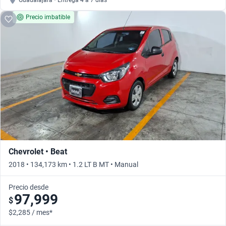
Guadalajara • Entrega 4 a 7 días
Precio imbatible
Chevrolet • Beat
2018 • 134,173 km • 1.2 LT B MT • Manual
Precio desde
97,999
$
$2,285 / mes*