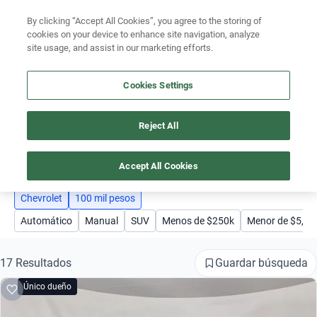
By clicking “Accept All Cookies”, you agree to the storing of
Ubicación
cookies on your device to enhance site navigation, analyze
site usage, and assist in our marketing efforts.
Encuentra el auto ideal para tu presupuesto
Busca por marca
Simular plan a meses
Cookies Settings
Busca por modelo
Reject All
AUTOS CHEVROLET SEMINUEVOS DE 100 MIL PESOS
Busca por versión
2
Busca por año
Accept All Cookies
Busca por marca
Chevrolet
100 mil pesos
Automático
Manual
SUV
Menos de $250k
Menor de $5,0
Busca por modelo
Busca por versión
Guardar búsqueda
17 Resultados
Único dueño
Busca por año