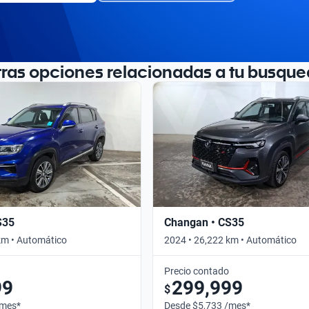
tras opciones relacionadas a tu busque
S35
Changan • CS35
km • Automático
2024 • 26,222 km • Automático
Precio contado
99
299,999
$
/mes*
Desde $5,733 /mes*