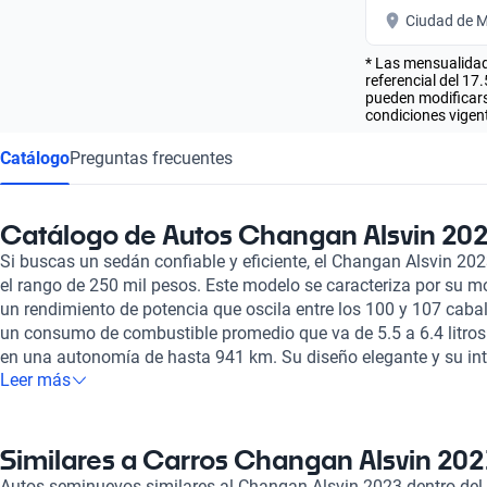
Ciudad de M
* Las mensualidad
referencial del 17
pueden modificarse
condiciones vigent
Catálogo
Preguntas frecuentes
Catálogo de Autos Changan Alsvin 202
Si buscas un sedán confiable y eficiente, el Changan Alsvin 2
el rango de 250 mil pesos. Este modelo se caracteriza por su mot
un rendimiento de potencia que oscila entre los 100 y 107 caba
un consumo de combustible promedio que va de 5.5 a 6.4 litros
en una autonomía de hasta 941 km. Su diseño elegante y su int
Leer más
hacen de cada viaje una experiencia cómoda y placentera para 
Changan Alsvin 2023 no solo destaca por su eficiencia, sino ta
está equipado con dos airbags y sensores de estacionamiento t
seguras y precisas. En Kavak, cada uno de nuestros vehículos, i
Similares a Carros Changan Alsvin 202
rigurosa inspección de más de 240 puntos para garantizar su 
Autos seminuevos similares al Changan Alsvin 2023 dentro del 