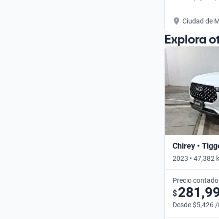
Ciudad de M
Explora o
Chirey • Tigg
2023 • 47,382 
Precio contado
281,9
$
Desde $5,426 