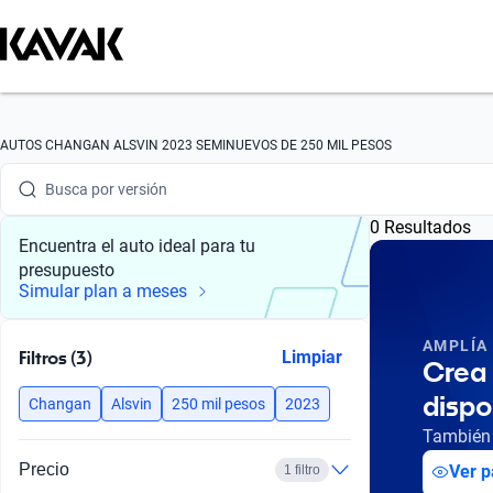
Busca por marca
Busca por modelo
AUTOS CHANGAN ALSVIN 2023 SEMINUEVOS DE 250 MIL PESOS
Busca por versión
0 Resultados
Busca por año
Encuentra el auto ideal para tu
presupuesto
Busca por marca
Simular plan a meses
Busca por modelo
AMPLÍA
Filtros (3)
Limpiar
Crea 
Busca por versión
dispo
Changan
Alsvin
250 mil pesos
2023
Busca por año
También 
Precio
Ver p
1 filtro