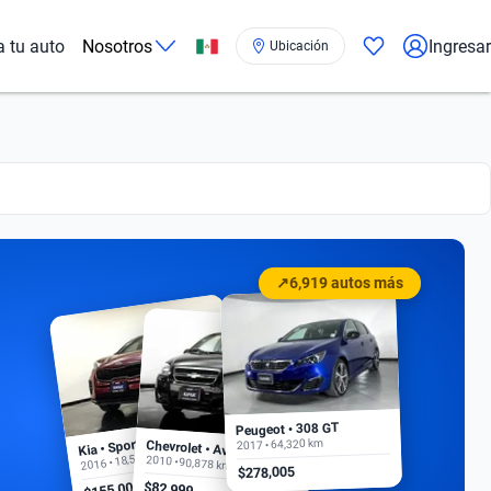
a tu auto
Nosotros
Ingresar
Ubicación
↗
6,919 autos más
Peugeot • 308 GT
Kia • Sportage EX
2017 • 64,320 km
Chevrolet • Aveo
2016 • 18,500 km
2010 • 90,878 km
$278,005
$155,000
$82,999