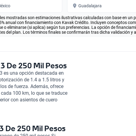
éxico
Guadalajara
es mostradas son estimaciones ilustrativas calculadas con base en un pla
.5% anual con financiamiento con Kavak Crédito. Incluyen conceptos como 
 o eliminarse (si aplica) según tus preferencias. La opción de financiam
es del plan. Los términos finales se confirmarán tras dicha validación y 
3 De 250 Mil Pesos
023 es una opción destacada en
orización de 1.4 a 1.5 litros y
llos de fuerza. Además, ofrece
 cada 100 km, lo que se traduce
erior con asientos de cuero
hasta cinco pasajeros. El
mbién por su seguridad, ya que
raseros, facilitando maniobras
ncluido el Alsvin, pasa por una
3 De 250 Mil Pesos
óptimo estado mecánico y
rango de 250 mil pesos Si