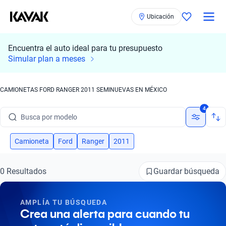
Ubicación
Encuentra el auto ideal para tu presupuesto
Simular plan a meses
CAMIONETAS FORD RANGER 2011 SEMINUEVAS EN MÉXICO
Busca por marca
4
Busca por modelo
Busca por versión
Camioneta
Ford
Ranger
2011
Busca por año
Guardar búsqueda
0 Resultados
Busca por marca
AMPLÍA TU BÚSQUEDA
Busca por modelo
Crea una alerta para cuando tu