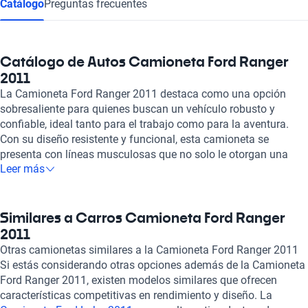
Catálogo
Preguntas frecuentes
Catálogo de Autos Camioneta Ford Ranger
2011
La Camioneta Ford Ranger 2011 destaca como una opción
sobresaliente para quienes buscan un vehículo robusto y
confiable, ideal tanto para el trabajo como para la aventura.
Con su diseño resistente y funcional, esta camioneta se
presenta con líneas musculosas que no solo le otorgan una
Leer más
apariencia imponente, sino que también la preparan para
enfrentar cualquier desafío en el camino. Su potente motor
proporciona un rendimiento óptimo, garantizando una
experiencia de conducción ágil y eficaz, ya sea que te
Similares a Carros Camioneta Ford Ranger
encuentres en la ciudad o en terrenos más exigentes. El interior
2011
de la Ford Ranger 2011 revela una cabina diseñada para la
Otras camionetas similares a la Camioneta Ford Ranger 2011
comodidad y la practicidad. Sus asientos ergonómicos, amplia
Si estás considerando otras opciones además de la Camioneta
capacidad de carga y un sistema de audio de calidad hacen
Ford Ranger 2011, existen modelos similares que ofrecen
que cada viaje sea un placer. Además, los detalles en
características competitivas en rendimiento y diseño. La
seguridad, como frenos antibloqueo y airbags, aseguran la