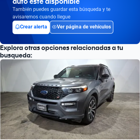
auto esté disponible
Busca por versión
También puedes guardar esta búsqueda y te
Busca por año
avisaremos cuando llegue
Crear alerta
Ver página de vehículos
Explora otras opciones relacionadas a tu
busqueda: