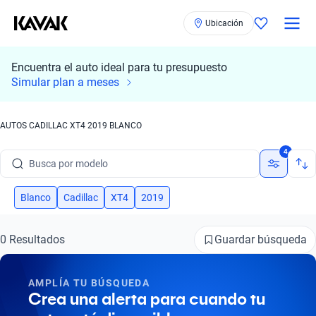
Ubicación
Encuentra el auto ideal para tu presupuesto
Simular plan a meses
AUTOS CADILLAC XT4 2019 BLANCO
Busca por marca
4
Busca por modelo
Busca por versión
Blanco
Cadillac
XT4
2019
Busca por año
Guardar búsqueda
0 Resultados
Busca por marca
AMPLÍA TU BÚSQUEDA
Busca por modelo
Crea una alerta para cuando tu