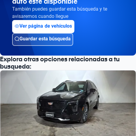
auto esté disponible
Busca por versión
También puedes guardar esta búsqueda y te
Busca por año
avisaremos cuando llegue
Ver página de vehículos
Guardar esta búsqueda
Explora otras opciones relacionadas a tu
busqueda: