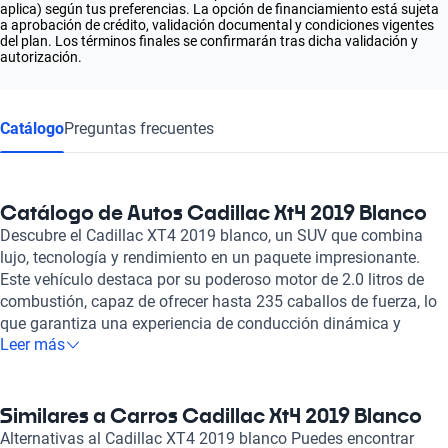
aplica) según tus preferencias. La opción de financiamiento está sujeta
a aprobación de crédito, validación documental y condiciones vigentes
del plan. Los términos finales se confirmarán tras dicha validación y
autorización.
Catálogo
Preguntas frecuentes
Catálogo de Autos Cadillac Xt4 2019 Blanco
Descubre el Cadillac XT4 2019 blanco, un SUV que combina
lujo, tecnología y rendimiento en un paquete impresionante.
Este vehículo destaca por su poderoso motor de 2.0 litros de
combustión, capaz de ofrecer hasta 235 caballos de fuerza, lo
que garantiza una experiencia de conducción dinámica y
Leer más
emocionante. Con una configuración para cinco pasajeros, el
Cadillac XT4 proporciona un interior espacioso y cómodo,
revestido en lujosa piel que añade un toque de sofisticación a
cada viaje. Su diseño elegante se complementa con
Similares a Carros Cadillac Xt4 2019 Blanco
características modernas como un sunroof, que permite
Alternativas al Cadillac XT4 2019 blanco Puedes encontrar